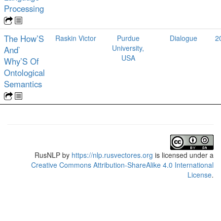
Processing
The How’S
Raskin Victor
Purdue
Dialogue
2
University,
And`
USA
Why’S Of
Ontological
Semantics
RusNLP
by
https://nlp.rusvectores.org
is licensed under a
Creative Commons Attribution-ShareAlike 4.0 International
License
.