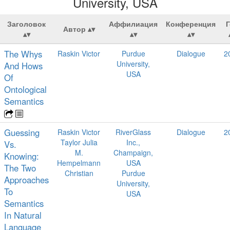
University, USA
Заголовок
Аффилиация
Конференция
Г
Автор
The Whys
Raskin Victor
Purdue
Dialogue
2
University,
And Hows
USA
Of
Ontological
Semantics
Guessing
Raskin Victor
RiverGlass
Dialogue
2
Taylor Julia
Inc.,
Vs.
M.
Champaign,
Knowing:
Hempelmann
USA
The Two
Christian
Purdue
Approaches
University,
To
USA
Semantics
In Natural
Language