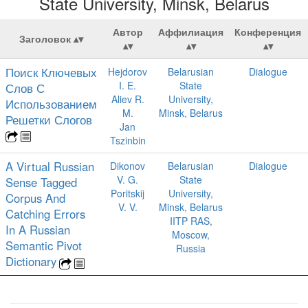
State University, Minsk, Belarus
Автор
Аффилиация
Конференция
Заголовок
Поиск Ключевых
Hejdorov
Belarusian
Dialogue
I. E.
State
Слов С
Aliev R.
University,
Использованием
M.
Minsk, Belarus
Решетки Слогов
Jan
Tszinbin
A Virtual Russian
Dikonov
Belarusian
Dialogue
V. G.
State
Sense Tagged
Poritskij
University,
Corpus And
V. V.
Minsk, Belarus
Catching Errors
IITP RAS,
In A Russian
Moscow,
Semantic Pivot
Russia
Dictionary