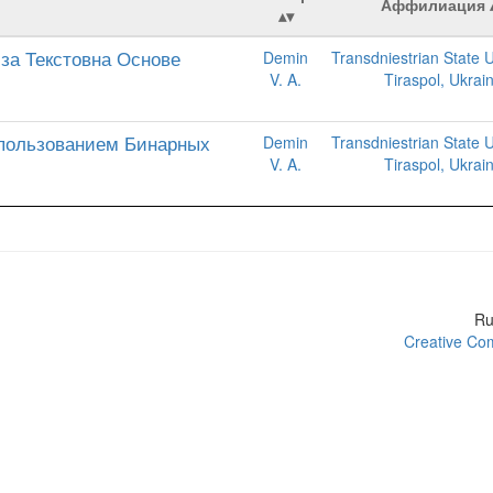
Аффилиация
иза Текстовна Основе
Demin
Transdniestrian State U
V. A.
Tiraspol, Ukrai
спользованием Бинарных
Demin
Transdniestrian State U
V. A.
Tiraspol, Ukrai
R
Creative Com