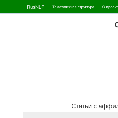
RusNLP
Тематическая структура
О проект
Статьи с аффилиа