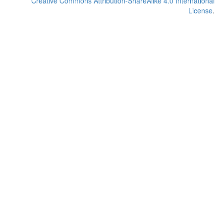
Creative Commons Attribution-ShareAlike 4.0 International
License
.