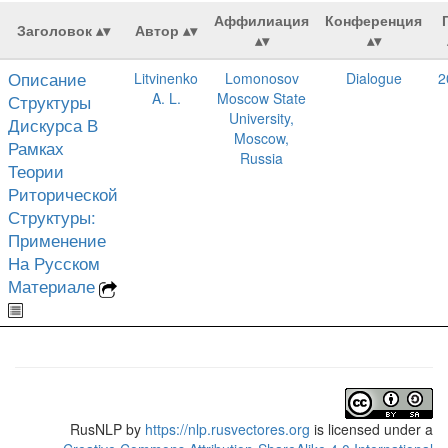
Аффилиация
Конференция
Заголовок
Автор
Описание
Litvinenko
Lomonosov
Dialogue
2
A. L.
Moscow State
Структуры
University,
Дискурса В
Moscow,
Рамках
Russia
Теории
Риторической
Структуры:
Применение
На Русском
Материале
RusNLP
by
https://nlp.rusvectores.org
is licensed under a