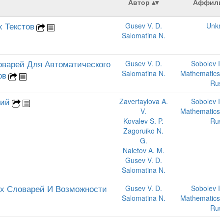
Автор
Аффил
 Текстов
Gusev V. D.
Unk
Salomatina N.
варей Для Автоматического
Gusev V. D.
Sobolev I
Salomatina N.
Mathematics,
ов
Ru
гий
Zavertaylova A.
Sobolev I
V.
Mathematics,
Kovalev S. P.
Ru
Zagoruiko N.
G.
Naletov A. M.
Gusev V. D.
Salomatina N.
х Словарей И Возможности
Gusev V. D.
Sobolev I
Salomatina N.
Mathematics,
Ru