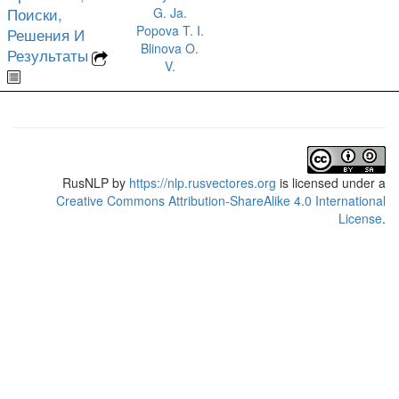
Поиски,
G. Ja.
Popova T. I.
Решения И
Blinova O.
Результаты
V.
RusNLP
by
https://nlp.rusvectores.org
is licensed under a
Creative Commons Attribution-ShareAlike 4.0 International
License
.