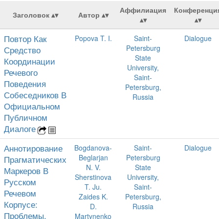
Аффилиация
Конференци
Заголовок
Автор
Повтор Как
Popova T. I.
Saint-
Dialogue
Petersburg
Средство
State
Координации
University,
Речевого
Saint-
Поведения
Petersburg,
Собеседников В
Russia
Официальном
Публичном
Диалоге
Аннотирование
Bogdanova-
Saint-
Dialogue
Beglarjan
Petersburg
Прагматических
N. V.
State
Маркеров В
Sherstinova
University,
Русском
T. Ju.
Saint-
Речевом
Zaides K.
Petersburg,
Корпусе:
D.
Russia
Проблемы,
Martynenko