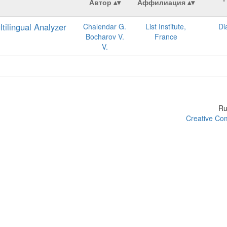
Автор
Аффилиация
tilingual Analyzer
Chalendar G.
List Institute,
Di
Bocharov V.
France
V.
R
Creative Com