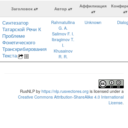
Аффилиация
Конфер
Заголовок
Автор
Синтезатор
Rahmatullina
Unknown
Dialo
G. A.
Татарской Речи К
Salimov F. I.
Проблеме
Ibragimov T.
Фонетического
I.
Транскрибирования
Khusainov
Текста
R. R.
RusNLP
by
https://nlp.rusvectores.org
is licensed under a
Creative Commons Attribution-ShareAlike 4.0 International
License
.