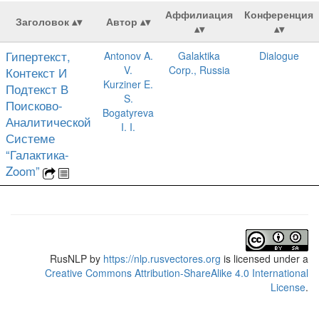
Аффилиация
Конференция
Заголовок
Автор
Гипертекст,
Antonov A.
Galaktika
Dialogue
V.
Corp., Russia
Контекст И
Kurziner E.
Подтекст В
S.
Поисково-
Bogatyreva
Аналитической
I. I.
Системе
“Галактика-
Zoom”
RusNLP
by
https://nlp.rusvectores.org
is licensed under a
Creative Commons Attribution-ShareAlike 4.0 International
License
.