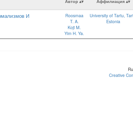
Автор
Аффилиация
рмализмов И
Roosmaa
University of Tartu, Tar
T. A.
Estonia
Kojt M.
Yim H. Ya.
R
Creative Com