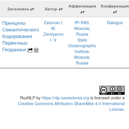
Аффилиация
Конференция
Заголовок
Автор
Принципы
Zatsman I.
IPI RAS,
Dialogue
M.
Moscow,
Семантического
Zemlyanov
Russia
Кодирования
I. V.
State
Первичных
Oceanographic
Геоданных
Institute,
Moscow,
Russia
RusNLP
by
https://nlp.rusvectores.org
is licensed under a
Creative Commons Attribution-ShareAlike 4.0 International
License
.