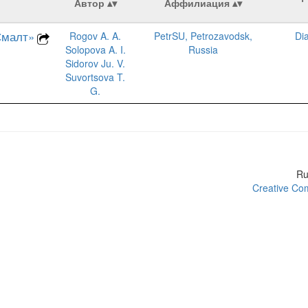
Автор
Аффилиация
Смалт»
Rogov A. A.
PetrSU, Petrozavodsk,
Di
Solopova A. I.
Russia
Sidorov Ju. V.
Suvortsova T.
G.
R
Creative Com