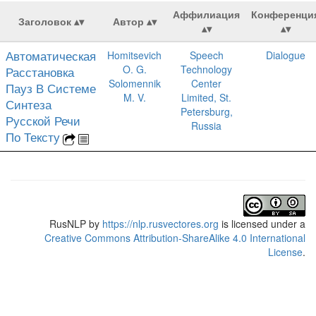
Аффилиация
Конференци
Заголовок
Автор
Автоматическая
Homitsevich
Speech
Dialogue
O. G.
Technology
Расстановка
Solomennik
Center
Пауз В Системе
M. V.
Limited, St.
Синтеза
Petersburg,
Русской Речи
Russia
По Тексту
RusNLP
by
https://nlp.rusvectores.org
is licensed under a
Creative Commons Attribution-ShareAlike 4.0 International
License
.