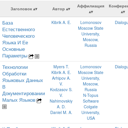
Аффилиация
Конфере
Заголовок
Автор
База
Kibrik A. E.
Lomonosov
Dialog
Moscow State
Естественного
University,
Человеческого
Moscow,
Языка И Ее
Russia
Основные
Параметры
Технологии
Myers T.
Lomonosov
Dialog
Kibrik A. E.
Moscow State
Обработки
Arhipov A.
University,
Языковых Данных
V.
Moscow,
В
Kodzasov S.
Russia
Документировании
V.
N-Topus
Малых Языков
Nahimovskiy
Software
A. D.
Colgate
Daniel M. A.
University,
USA