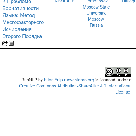
К Проблеме
Kibrik A. E.
Lomonosov
Dialog
Moscow State
Вариативности
University,
Языка: Метод
Moscow,
Многофакторного
Russia
Исчисления
Второго Порядка
RusNLP
by
https://nlp.rusvectores.org
is licensed under a
Creative Commons Attribution-ShareAlike 4.0 International
License
.