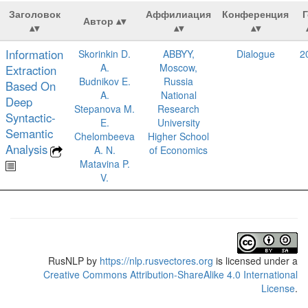
Заголовок
Аффилиация
Конференция
Г
Автор
Information
Skorinkin D.
ABBYY,
Dialogue
2
A.
Moscow,
Extraction
Budnikov E.
Russia
Based On
A.
National
Deep
Stepanova M.
Research
Syntactic-
E.
University
Semantic
Chelombeeva
Higher School
Analysis
A. N.
of Economics
Matavina P.
V.
RusNLP
by
https://nlp.rusvectores.org
is licensed under a
Creative Commons Attribution-ShareAlike 4.0 International
License
.