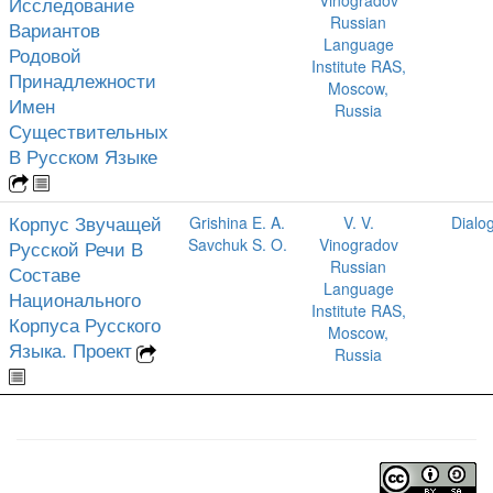
Vinogradov
Исследование
Russian
Вариантов
Language
Родовой
Institute RAS,
Принадлежности
Moscow,
Имен
Russia
Существительных
В Русском Языке
Корпус Звучащей
Grishina E. A.
V. V.
Dialo
Savchuk S. O.
Vinogradov
Русской Речи В
Russian
Составе
Language
Национального
Institute RAS,
Корпуса Русского
Moscow,
Языка. Проект
Russia