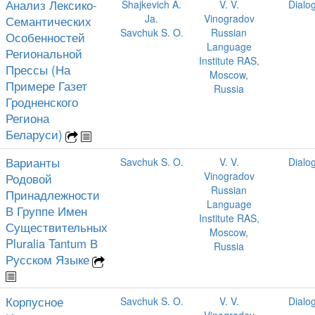
Анализ Лексико-
Shajkevich A.
V. V.
Dialo
Ja.
Vinogradov
Семантических
Savchuk S. O.
Russian
Особенностей
Language
Региональной
Institute RAS,
Прессы (На
Moscow,
Примере Газет
Russia
Гродненского
Региона
Беларуси)
Варианты
Savchuk S. O.
V. V.
Dialo
Vinogradov
Родовой
Russian
Принадлежности
Language
В Группе Имен
Institute RAS,
Существительных
Moscow,
Pluralia Tantum В
Russia
Русском Языке
Корпусное
Savchuk S. O.
V. V.
Dialo