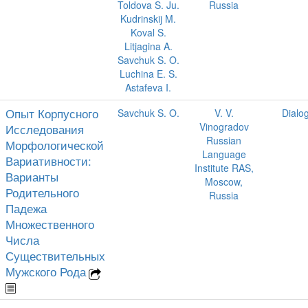
Toldova S. Ju.
Russia
Kudrinskij M.
Koval S.
Litjagina A.
Savchuk S. O.
Luchina E. S.
Astafeva I.
Опыт Корпусного
Savchuk S. O.
V. V.
Dialo
Vinogradov
Исследования
Russian
Морфологической
Language
Вариативности:
Institute RAS,
Варианты
Moscow,
Родительного
Russia
Падежа
Множественного
Числа
Существительных
Мужского Рода