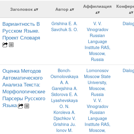
Аффилиация
Конфер
Заголовок
Автор
Вариантность В
Grishina E. A.
V. V.
Dialo
Savchuk S. O.
Vinogradov
Русском Языке.
Russian
Проект Словаря
Language
Institute RAS,
Moscow,
Russia
Оценка Методов
Bonch-
Lomonosov
Dialo
Osmolovskaya
Moscow State
Автоматического
A. A.
University,
Анализа Текста:
Garejshina A.
Moscow,
Морфологические
Sidorova E. A.
Russia
Парсеры Русского
Lyashevskaya
V. V.
Языка
O. N.
Vinogradov
Koroleva A.
Russian
Djachkov V.
Language
Grishina Ju.
Institute RAS,
Ionov M.
Moscow,