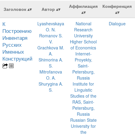
Аффилиация
Конференция
Заголовок
Автор
К
Lyashevskaya
National
Dialogue
O. N.
Research
Построению
Romanov S.
University
Инвентаря
V.
Higher School
Русских
Grachkova M.
of Economics
Именных
A.
Internet-
Конструкций
Shimorina A.
Proyekty,
S.
Saint-
Mitrofanova
Petersburg,
O. A.
Russia
Shurygina A.
Institute for
S.
Linguistic
Studies of the
RAS, Saint-
Petersburg,
Russia
Russian State
University for
the