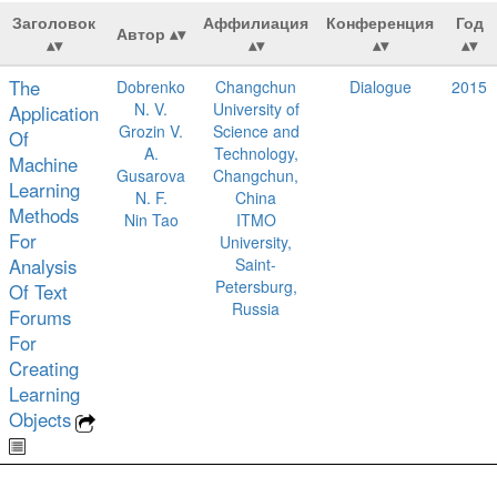
Заголовок
Аффилиация
Конференция
Год
Автор
The
Dobrenko
Changchun
Dialogue
2015
N. V.
University of
Application
Grozin V.
Science and
Of
A.
Technology,
Machine
Gusarova
Changchun,
Learning
N. F.
China
Methods
Nin Tao
ITMO
For
University,
Analysis
Saint-
Petersburg,
Of Text
Russia
Forums
For
Creating
Learning
Objects