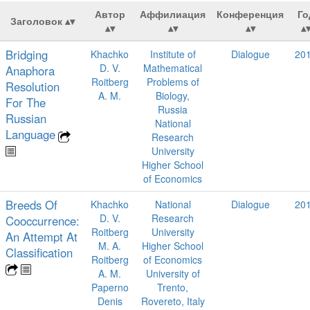
Автор
Аффилиация
Конференция
Го
Заголовок
Bridging
Khachko
Institute of
Dialogue
20
D. V.
Mathematical
Anaphora
Roitberg
Problems of
Resolution
A. M.
Biology,
For The
Russia
Russian
National
Language
Research
University
Higher School
of Economics
Breeds Of
Khachko
National
Dialogue
20
D. V.
Research
Cooccurrence:
Roitberg
University
An Attempt At
M. A.
Higher School
Classification
Roitberg
of Economics
A. M.
University of
Paperno
Trento,
Denis
Rovereto, Italy