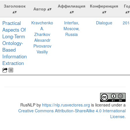
Заголовок
Аффилиация
Конференция
Го
Автор
Practical
Kravchenko
Interfax,
Dialogue
201
A.
Moscow,
Aspects Of
Zharikov
Russia
Long-Term
Alexandr
Ontology-
Pivovarov
Based
Vasiliy
Information
Extraction
RusNLP
by
https://nlp.rusvectores.org
is licensed under a
Creative Commons Attribution-ShareAlike 4.0 International
License
.