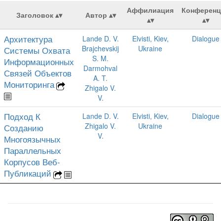
Аффилиация
Конференц
Заголовок
Автор
Архитектура
Lande D. V.
Elvisti, Kiev,
Dialogue
Brajchevskij
Ukraine
Системы Охвата
S. M.
Информационных
Darmohval
Связей Объектов
A. T.
Мониторинга
Zhigalo V.
V.
Подход К
Lande D. V.
Elvisti, Kiev,
Dialogue
Zhigalo V.
Ukraine
Созданию
V.
Многоязычных
Параллельных
Корпусов Веб-
Публикаций