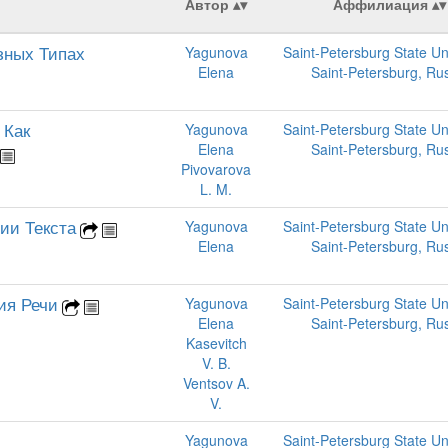
Автор
Аффилиация
зных Типах
Yagunova
Saint-Petersburg State Uni
Elena
Saint-Petersburg, Ru
 Как
Yagunova
Saint-Petersburg State Uni
Elena
Saint-Petersburg, Ru
Pivovarova
L. M.
ии Текста
Yagunova
Saint-Petersburg State Uni
Elena
Saint-Petersburg, Ru
ия Речи
Yagunova
Saint-Petersburg State Uni
Elena
Saint-Petersburg, Ru
Kasevitch
V. B.
Ventsov A.
V.
Yagunova
Saint-Petersburg State Uni