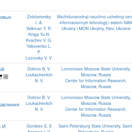
товых
Zolotarevsky
Mezhdunarodnyj nauchno-uchebnyj cen
I. A.
informacionnyh tehnologij i sistem NA
Valkman Y. R.
Ukrainy i MON Ukrainy, Kiev, Ukraine
Kniga Yu.N.
Kvachev V. G.
Yakovenko L.
P.
Lozovsky V. V.
ой
Dobrov B. V.
Lomonosov Moscow State University,
Loukachevitch
Moscow, Russia
N. V.
Center for Information Research,
Moscow, Russia
Dobrov B. V.
Lomonosov Moscow State University,
Loukachevitch
Moscow, Russia
тавления
N. V.
Center for Information Research,
Moscow, Russia
в И
Gordeev S. S
Saint-Petersburg State University, Saint
Azarova I. V.
Petersburg, Russia