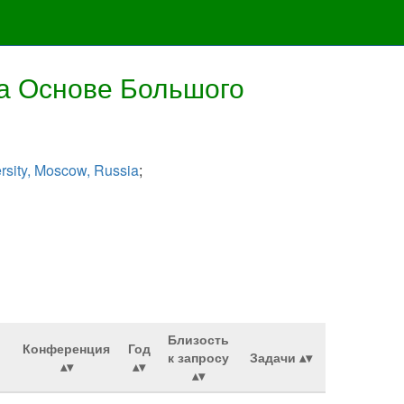
а Основе Большого
sity, Moscow, Russia
;
Близость
Конференция
Год
к запросу
Задачи