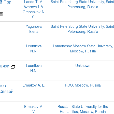
й При
Lando T. M.
Saint-Petersburg State University, Saint
Azarova I. V.
Petersburg, Russia
Grebenkov A.
S.
ю
Yagunova
Saint-Petersburg State University, Saint
Elena
Petersburg, Russia
Leontieva
Lomonosov Moscow State University,
N.N.
Moscow, Russia
Связи
Leontieva
Unknown
N.N.
тов
Ermakov A. E.
RCO, Moscow, Russia
Связей
Ermakov M.
Russian State University for the
V.
Humanities, Moscow, Russia