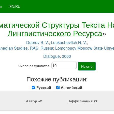
е
EN/RU
матической Структуры Текста Н
Лингвистического Ресурса
»
Dobrov B. V.
;
Loukachevitch N. V.
;
Canadian Studies, RAS, Russia
;
Lomonosov Moscow State Univer
Dialogue
,
2000
Число результатов:
Искать
Похожие публикации:
Русский
Английский
Автор
Аффилиация