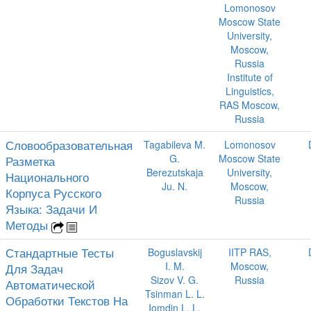
Lomonosov
Moscow State
University,
Moscow,
Russia
Institute of
Linguistics,
RAS Moscow,
Russia
Словообразовательная
Tagabileva M.
Lomonosov
G.
Moscow State
Разметка
Berezutskaja
University,
Национального
Ju. N.
Moscow,
Корпуса Русского
Russia
Языка: Задачи И
Методы
Стандартные Тесты
Boguslavskij
IITP RAS,
I. M.
Moscow,
Для Задач
Sizov V. G.
Russia
Автоматической
Tsinman L. L.
Обработки Текстов На
Iomdin L. L.