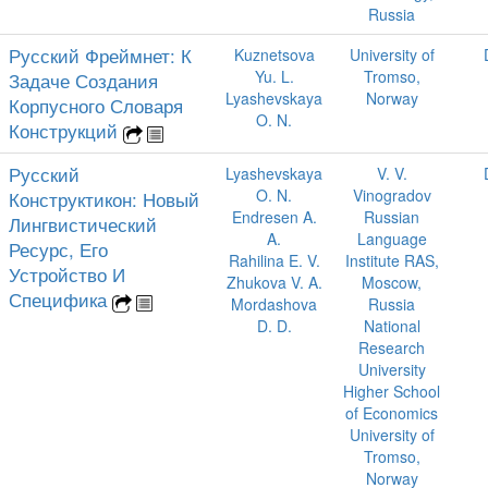
Russia
Русский Фреймнет: К
Kuznetsova
University of
Yu. L.
Tromso,
Задаче Создания
Lyashevskaya
Norway
Корпусного Словаря
O. N.
Конструкций
Русский
Lyashevskaya
V. V.
O. N.
Vinogradov
Конструктикон: Новый
Endresen A.
Russian
Лингвистический
A.
Language
Ресурс, Его
Rahilina E. V.
Institute RAS,
Устройство И
Zhukova V. A.
Moscow,
Специфика
Mordashova
Russia
D. D.
National
Research
University
Higher School
of Economics
University of
Tromso,
Norway