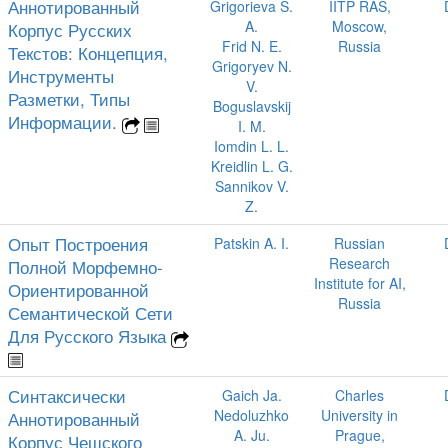
Аннотированный
Grigorieva S.
IITP RAS,
A.
Moscow,
Корпус Русских
Frid N. E.
Russia
Текстов: Концепция,
Grigoryev N.
Инструменты
V.
Разметки, Типы
Boguslavskij
Информации.
I. M.
Iomdin L. L.
Kreidlin L. G.
Sannikov V.
Z.
Опыт Построения
Patskin A. I.
Russian
Research
Полной Морфемно-
Institute for AI,
Ориентированной
Russia
Семантической Сети
Для Русского Языка
Синтаксически
Gaich Ja.
Charles
Nedoluzhko
University in
Аннотированный
A. Ju.
Prague,
Корпус Чешского