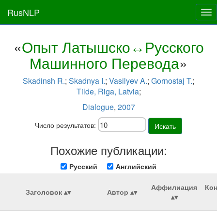
RusNLP
Tog
nav
«
Опыт Латышско↔Русского
Машинного Перевода
»
Skadinsh R.
;
Skadnya I.
;
Vasilyev A.
;
Gornostaj T.
;
Tilde, Riga, Latvia
;
Dialogue
,
2007
Число результатов:
Искать
Похожие публикации:
Русский
Английский
Аффилиация
Ко
Заголовок
Автор