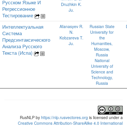
Русском Языке И
Druzhkin K.
Регрессионное
Ju.
Тестирование
Интеллектуальная
Afanasyev R.
Russian State
N.
University for
Система
Kobzareva T.
the
Предсинтаксического
Ju.
Humanities,
Анализа Русского
Moscow,
Текста (Испа)
Russia
National
University of
Science and
Technology,
Russia
RusNLP
by
https://nlp.rusvectores.org
is licensed under a
Creative Commons Attribution-ShareAlike 4.0 International