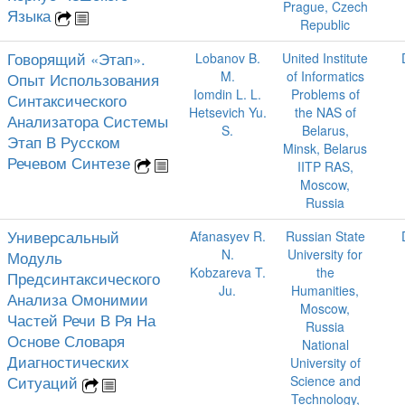
Prague, Czech
Языка
Republic
Говорящий «Этап».
Lobanov B.
United Institute
M.
of Informatics
Опыт Использования
Iomdin L. L.
Problems of
Синтаксического
Hetsevich Yu.
the NAS of
Анализатора Системы
S.
Belarus,
Этап В Русском
Minsk, Belarus
Речевом Синтезе
IITP RAS,
Moscow,
Russia
Универсальный
Afanasyev R.
Russian State
N.
University for
Модуль
Kobzareva T.
the
Предсинтаксического
Ju.
Humanities,
Анализа Омонимии
Moscow,
Частей Речи В Ря На
Russia
Основе Словаря
National
Диагностических
University of
Ситуаций
Science and
Technology,