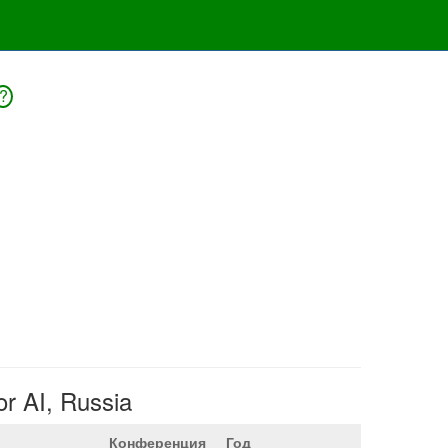
?
r AI, Russia
Конференция
Год