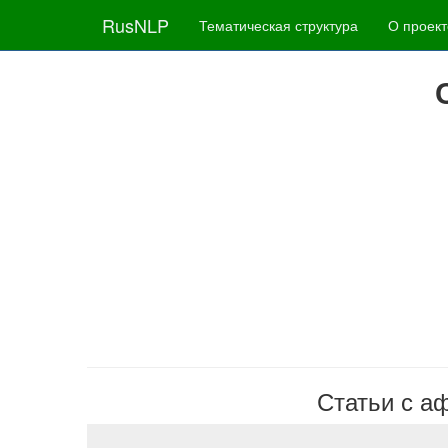
RusNLP
Тематическая структура
О проект
Статьи с аф