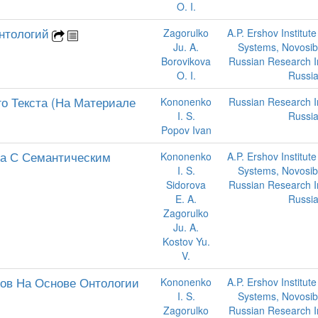
O. I.
нтологий
Zagorulko
A.P. Ershov Institute
Ju. A.
Systems, Novosibi
Borovikova
Russian Research Ins
O. I.
Russi
о Текста (На Материале
Kononenko
Russian Research Ins
I. S.
Russi
Popov Ivan
ва С Семантическим
Kononenko
A.P. Ershov Institute
I. S.
Systems, Novosibi
Sidorova
Russian Research Ins
E. A.
Russi
Zagorulko
Ju. A.
Kostov Yu.
V.
ов На Основе Онтологии
Kononenko
A.P. Ershov Institute
I. S.
Systems, Novosibi
Zagorulko
Russian Research Ins