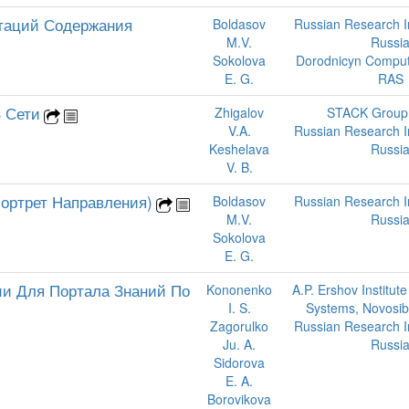
таций Содержания
Boldasov
Russian Research Ins
M.V.
Russi
Sokolova
Dorodnicyn Comput
E. G.
RAS
 Сети
Zhigalov
STACK Group,
V.A.
Russian Research Ins
Keshelava
Russi
V. B.
Портрет Направления)
Boldasov
Russian Research Ins
M.V.
Russi
Sokolova
E. G.
и Для Портала Знаний По
Kononenko
A.P. Ershov Institute
I. S.
Systems, Novosibi
Zagorulko
Russian Research Ins
Ju. A.
Russi
Sidorova
E. A.
Borovikova