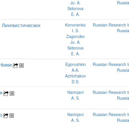
Ju. A.
Russi
Sidorova
E. A.
 Лингвистических
Kononenko
Russian Research Ins
I. S.
Russi
Zagorulko
Ju. A.
Sidorova
E. A.
nbase
Egorushkin
Russian Research Ins
A.A.
Russi
Azhichakov
D.S.
я
Narinjani
Russian Research Ins
A. S.
Russi
о
Narinjani
Russian Research Ins
A. S.
Russi