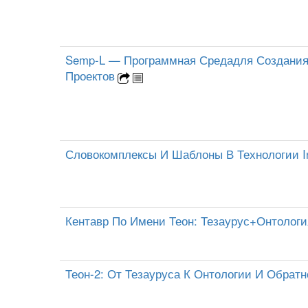
Semp-L — Программная Средадля Создания
Проектов
Словокомплексы И Шаблоны В Технологии I
Кентавр По Имени Теон: Тезаурус+Онтологи
Теон-2: От Тезауруса К Онтологии И Обратн