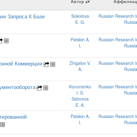
Автор
Аффилиац
ии Запроса К Базе
Sokolova
Russian Research Ins
E. G.
Russi
Patskin A.
Russian Research Ins
I.
Russi
ронной Коммерции
Zhigalov V.
Russian Research Ins
A.
Russi
ументооборота
Kononenko
Russian Research Ins
I. S.
Russi
Sidorova
E. A.
тированной
Patskin A.
Russian Research Ins
I.
Russi