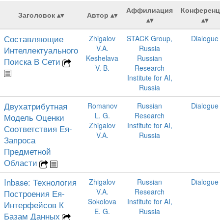
Аффилиация
Конференц
Заголовок
Автор
Составляющие
Zhigalov
STACK Group,
Dialogue
V.A.
Russia
Интеллектуального
Keshelava
Russian
Поиска В Сети
V. B.
Research
Institute for AI,
Russia
Двухатрибутная
Romanov
Russian
Dialogue
L. G.
Research
Модель Оценки
Zhigalov
Institute for AI,
Соответствия Ея-
V.A.
Russia
Запроса
Предметной
Области
Inbase: Технология
Zhigalov
Russian
Dialogue
V.A.
Research
Построения Ея-
Sokolova
Institute for AI,
Интерфейсов К
E. G.
Russia
Базам Данных