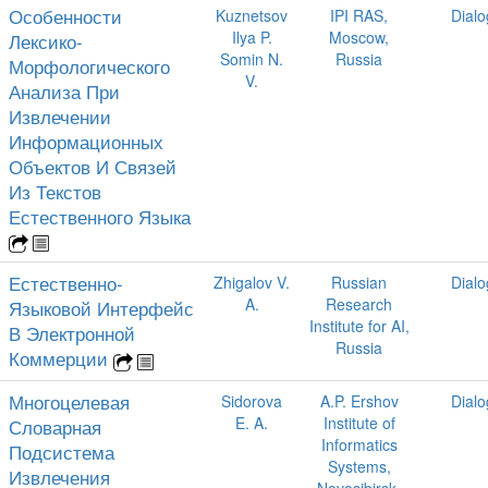
Особенности
Kuznetsov
IPI RAS,
Dial
Ilya P.
Moscow,
Лексико-
Somin N.
Russia
Морфологического
V.
Анализа При
Извлечении
Информационных
Объектов И Связей
Из Текстов
Естественного Языка
Естественно-
Zhigalov V.
Russian
Dial
A.
Research
Языковой Интерфейс
Institute for AI,
В Электронной
Russia
Коммерции
Многоцелевая
Sidorova
A.P. Ershov
Dial
E. A.
Institute of
Словарная
Informatics
Подсистема
Systems,
Извлечения
Novosibirsk,