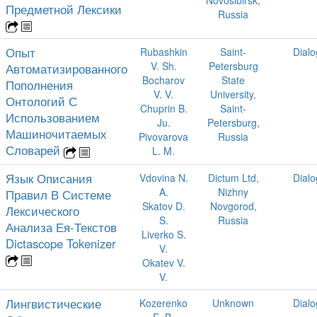
Предметной Лексики
Russia
Опыт
Rubashkin
Saint-
Dial
V. Sh.
Petersburg
Автоматизированного
Bocharov
State
Пополнения
V. V.
University,
Онтологий С
Chuprin B.
Saint-
Использованием
Ju.
Petersburg,
Машиночитаемых
Pivovarova
Russia
Словарей
L. M.
Язык Описания
Vdovina N.
Dictum Ltd,
Dial
A.
Nizhny
Правил В Системе
Skatov D.
Novgorod,
Лексического
S.
Russia
Анализа Ея-Текстов
Liverko S.
Dictascope Tokenizer
V.
Okatev V.
V.
Лингвистические
Kozerenko
Unknown
Dial
E. B.