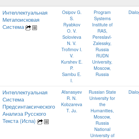
Интеллектуальная
Osipov G.
Program
Dial
S.
Systems
Метапоисковая
Ryabkov
Institute of
Система
O. V.
RAS,
Solovieva
Pereslavl-
N. V.
Zalessky,
Trofimov I.
Russia
V.
RUDN
Kurshev E.
University,
P.
Moscow,
Sambu E.
Russia
I.
Интеллектуальная
Afanasyev
Russian State
Dial
R. N.
University for
Система
Kobzareva
the
Предсинтаксического
T. Ju.
Humanities,
Анализа Русского
Moscow,
Текста (Испа)
Russia
National
University of