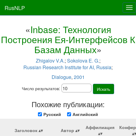
RusNLP
Tog
nav
«
Inbase: Технология
Построения Ея-Интерфейсов К
Базам Данных
»
Zhigalov V.A.
;
Sokolova E. G.
;
Russian Research Institute for AI, Russia
;
Dialogue
,
2001
Число результатов:
Искать
Похожие публикации:
Русский
Английский
Аффилиация
Конфер
Заголовок
Автор