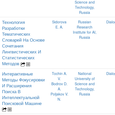
Science and
Technology,
Russia
Технология
Sidorova
Russian
Dial
E. A.
Research
Разработки
Institute for AI,
Тематических
Russia
Словарей На Основе
Сочетания
Лингвистических И
Статистических
Методов
Интерактивные
Tochin A.
National
Dial
V.
University of
Методы Фокусировки
Bodrov D.
Science and
И Расширения
A.
Technology,
Поиска В
Poljakov V.
Russia
Интеллектуальной
N.
Поисковой Машине