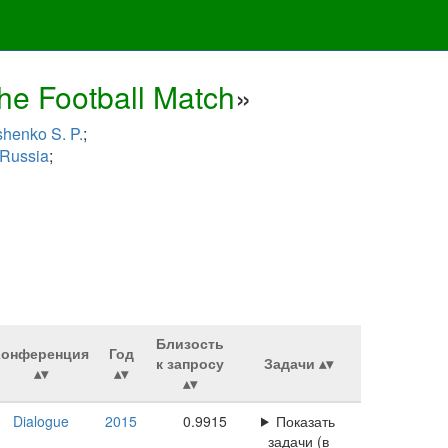
he Football Match
»
henko S. P.
;
 Russia
;
Близость
Конференция
Год
к запросу
Задачи
Dialogue
2015
0.9915
Показать
задачи (в