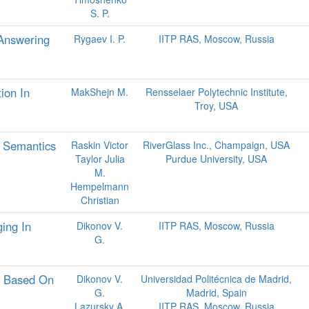
S. P.
 Answering
Rygaev I. P.
IITP RAS, Moscow, Russia
ion In
MakShejn M.
Rensselaer Polytechnic Institute,
Troy, USA
 Semantics
Raskin Victor
RiverGlass Inc., Champaign, USA
Taylor Julia
Purdue University, USA
M.
Hempelmann
Christian
ing In
Dikonov V.
IITP RAS, Moscow, Russia
G.
s Based On
Dikonov V.
Universidad Politécnica de Madrid,
G.
Madrid, Spain
Lazursky A.
IITP RAS, Moscow, Russia