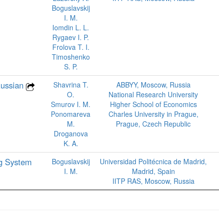
Boguslavskij
I. M.
Iomdin L. L.
Rygaev I. P.
Frolova T. I.
Timoshenko
S. P.
Russian
Shavrina T.
ABBYY, Moscow, Russia
O.
National Research University
Smurov I. M.
Higher School of Economics
Ponomareva
Charles University in Prague,
M.
Prague, Czech Republic
Droganova
K. A.
ng System
Boguslavskij
Universidad Politécnica de Madrid,
I. M.
Madrid, Spain
IITP RAS, Moscow, Russia