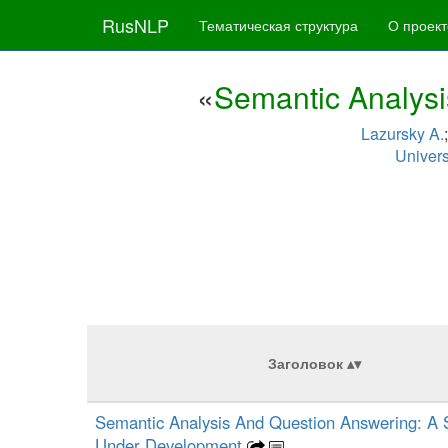
RusNLP
Тематическая структура
О проект
«
Semantic Analysi
Lazursky A.
Univers
Заголовок
Semantic Analysis And Question Answering: A
Under Development