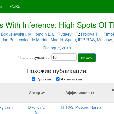
е
EN/RU
s With Inference: High Spots Of T
;
Boguslavskij I. M.
;
Iomdin L. L.
;
Rygaev I. P.
;
Frolova T. I.
;
Timos
idad Politécnica de Madrid, Madrid, Spain
;
IITP RAS, Moscow,
Dialogue
,
2018
Число результатов:
Искать
Похожие публикации:
Русский
Английский
Автор
Аффилиация
 System
Dikonov V.
IITP RAS, Moscow, Russia
G.