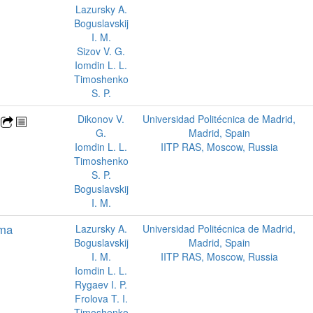
Lazursky A.
Boguslavskij
I. M.
Sizov V. G.
Iomdin L. L.
Timoshenko
S. P.
g
Dikonov V.
Universidad Politécnica de Madrid,
G.
Madrid, Spain
Iomdin L. L.
IITP RAS, Moscow, Russia
Timoshenko
S. P.
Boguslavskij
I. M.
ema
Lazursky A.
Universidad Politécnica de Madrid,
Boguslavskij
Madrid, Spain
I. M.
IITP RAS, Moscow, Russia
Iomdin L. L.
Rygaev I. P.
Frolova T. I.
Timoshenko