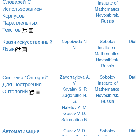
Словарей С
Institute of
Использованием
Mathematics,
Корпусов
Novosibirsk,
Russia
Параллельных
Текстов
Квазиискусственный
Nepeivoda N.
Sobolev
Dia
N.
Institute of
Язык
Mathematics,
Novosibirsk,
Russia
Система “Ontogrid”
Zavertaylova A.
Sobolev
Dia
V.
Institute of
Для Построения
Kovalev S. P.
Mathematics,
Онтологий
Zagoruiko N.
Novosibirsk,
G.
Russia
Naletov A. M.
Gusev V. D.
Salomatina N.
Автоматизация
Gusev V. D.
Sobolev
Dia