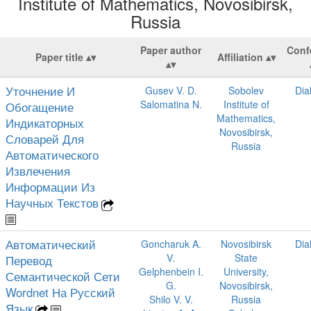
Institute of Mathematics, Novosibirsk,
Russia
Paper author
Conf
Paper title
Affiliation
Уточнение И
Gusev V. D.
Sobolev
Dia
Salomatina N.
Institute of
Обогащение
Mathematics,
Индикаторных
Novosibirsk,
Словарей Для
Russia
Автоматического
Извлечения
Информации Из
Научных Текстов
Автоматический
Goncharuk A.
Novosibirsk
Dia
V.
State
Перевод
Gelphenbein I.
University,
Семантической Сети
G.
Novosibirsk,
Wordnet На Русский
Shilo V. V.
Russia
Язык