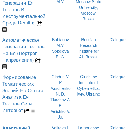
M.V.
Moscow State
Генерации Ея
University,
Текстов В
Moscow,
Инструментальной
Russia
Среде Demling
Автоматическая
Boldasov
Russian
Dialogue
M.V.
Research
Генерация Текстов
Sokolova
Institute for
На Ея (Портрет
E. G.
AI, Russia
Направления)
Формирование
Gladun V.
Glushkov
Dialogue
P.
Institute of
Тематических
Vaschenko
Cybernetics,
Знаний На Основе
N. D.
Kyiv, Ukraine
Анализа Ея
Tkachev A.
Текстов Сети
E.
Интернет
Velichko V.
Ju.
Адаптивный
Volkova I.
Lomonosov
Dialogue