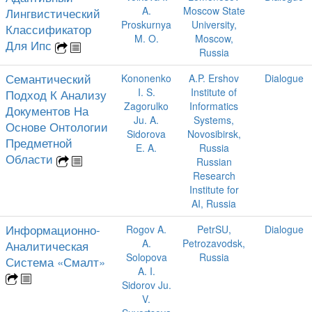
A.
Moscow State
Лингвистический
Proskurnya
University,
Классификатор
M. O.
Moscow,
Для Ипс
Russia
Семантический
Kononenko
A.P. Ershov
Dialogue
I. S.
Institute of
Подход К Анализу
Zagorulko
Informatics
Документов На
Ju. A.
Systems,
Основе Онтологии
Sidorova
Novosibirsk,
Предметной
E. A.
Russia
Области
Russian
Research
Institute for
AI, Russia
Информационно-
Rogov A.
PetrSU,
Dialogue
A.
Petrozavodsk,
Аналитическая
Solopova
Russia
Система «Смалт»
A. I.
Sidorov Ju.
V.