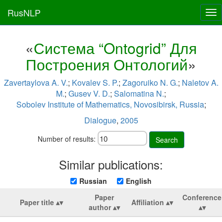
RusNLP
Tog
nav
«
Система “Ontogrid” Для
Построения Онтологий
»
Zavertaylova A. V.
;
Kovalev S. P.
;
Zagoruiko N. G.
;
Naletov A.
M.
;
Gusev V. D.
;
Salomatina N.
;
Sobolev Institute of Mathematics, Novosibirsk, Russia
;
Dialogue
,
2005
Number of results:
Search
Similar publications:
Russian
English
Paper
Conference
Paper title
Affiliation
author