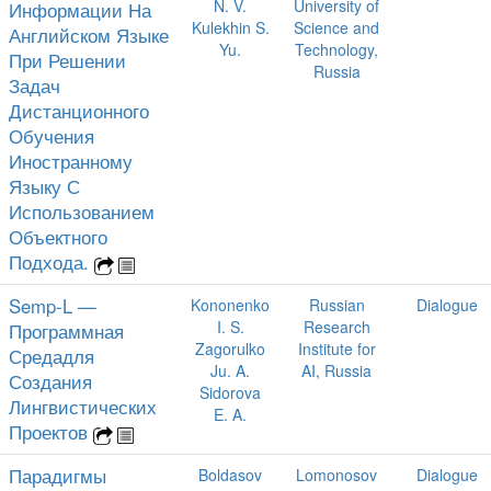
N. V.
University of
Информации На
Kulekhin S.
Science and
Английском Языке
Yu.
Technology,
При Решении
Russia
Задач
Дистанционного
Обучения
Иностранному
Языку С
Использованием
Объектного
Подхода.
Semp-L —
Kononenko
Russian
Dialogue
I. S.
Research
Программная
Zagorulko
Institute for
Средадля
Ju. A.
AI, Russia
Создания
Sidorova
Лингвистических
E. A.
Проектов
Парадигмы
Boldasov
Lomonosov
Dialogue