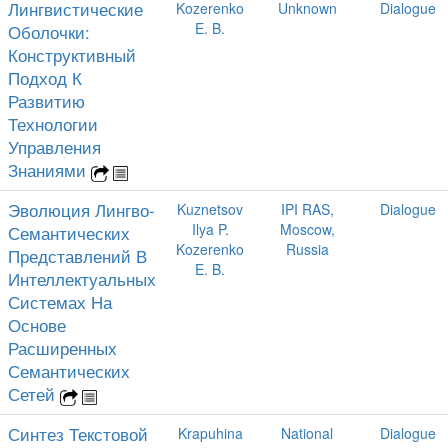
Лингвистические
Kozerenko
Unknown
Dialogue
E. B.
Оболочки:
Конструктивный
Подход К
Развитию
Технологии
Управления
Знаниями
Эволюция Лингво-
Kuznetsov
IPI RAS,
Dialogue
Ilya P.
Moscow,
Семантических
Kozerenko
Russia
Представлений В
E. B.
Интеллектуальных
Системах На
Основе
Расширенных
Семантических
Сетей
Синтез Текстовой
Krapuhina
National
Dialogue