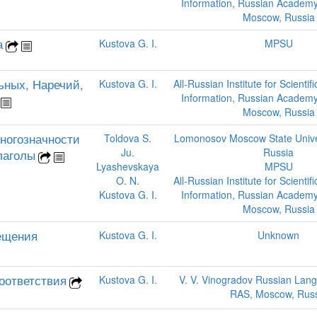
Information, Russian Academy
Moscow, Russia
а
Kustova G. I.
MPSU
ьных, Наречий,
Kustova G. I.
All-Russian Institute for Scientif
Information, Russian Academy
Moscow, Russia
ногозначности
Toldova S.
Lomonosov Moscow State Unive
Ju.
Russia
лаголы
Lyashevskaya
MPSU
O. N.
All-Russian Institute for Scientif
Kustova G. I.
Information, Russian Academy
Moscow, Russia
ещения
Kustova G. I.
Unknown
оответствия
Kustova G. I.
V. V. Vinogradov Russian Lang
RAS, Moscow, Russ