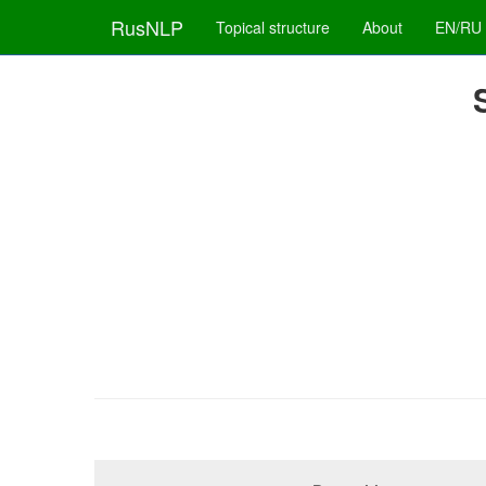
RusNLP
Topical structure
About
EN/RU