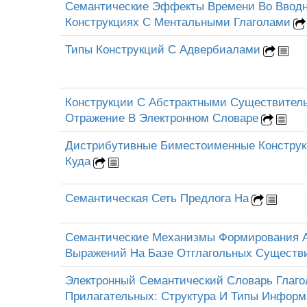
Семантические Эффекты Времени Во Ввод
Конструкциях С Ментальными Глаголами
Типы Конструкций С Адвербиалами
Конструкции С Абстрактными Существител
Отражение В Электронном Словаре
Дистрибутивные Биместоименные Конструк
Куда
Семантическая Сеть Предлога На
Семантические Механизмы Формирования 
Выражений На Базе Отглагольных Существ
Электронный Семантический Словарь Глаг
Прилагательных: Структура И Типы Инфор