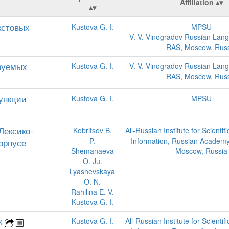
Affiliation
кстовых
Kustova G. I.
MPSU
V. V. Vinogradov Russian Lang
RAS, Moscow, Russ
руемых
Kustova G. I.
V. V. Vinogradov Russian Lang
RAS, Moscow, Russ
ункции
Kustova G. I.
MPSU
Лексико-
Kobritsov B.
All-Russian Institute for Scientif
P.
Information, Russian Academy
орпусе
Shemanaeva
Moscow, Russia
O. Ju.
Lyashevskaya
O. N.
Rahilina E. V.
Kustova G. I.
х
Kustova G. I.
All-Russian Institute for Scientif