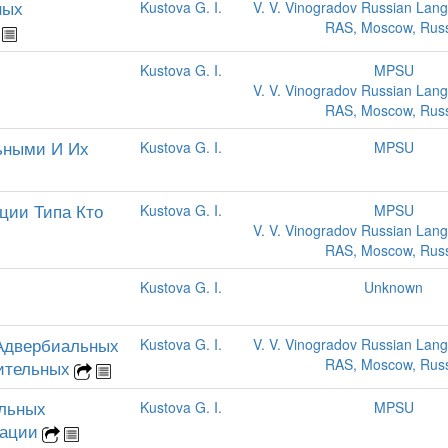
ных
Kustova G. I.
V. V. Vinogradov Russian Lang
RAS, Moscow, Russ
Kustova G. I.
MPSU
V. V. Vinogradov Russian Lang
RAS, Moscow, Russ
ьными И Их
Kustova G. I.
MPSU
ции Типа Кто
Kustova G. I.
MPSU
V. V. Vinogradov Russian Lang
RAS, Moscow, Russ
Kustova G. I.
Unknown
Адвербиальных
Kustova G. I.
V. V. Vinogradov Russian Lang
RAS, Moscow, Russ
ительных
ольных
Kustova G. I.
MPSU
мации