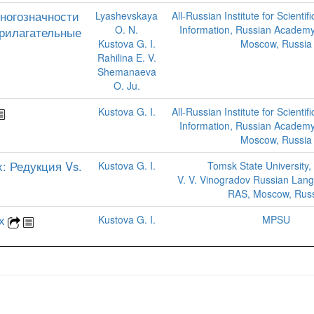
ногозначности
Lyashevskaya
All-Russian Institute for Scientif
O. N.
Information, Russian Academy
Прилагательные
Kustova G. I.
Moscow, Russia
Rahilina E. V.
Shemanaeva
O. Ju.
Kustova G. I.
All-Russian Institute for Scientif
Information, Russian Academy
Moscow, Russia
: Редукция Vs.
Kustova G. I.
Tomsk State University,
V. V. Vinogradov Russian Lang
RAS, Moscow, Russ
х
Kustova G. I.
MPSU