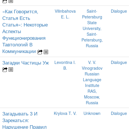
«Как Говорится,
Vilinbahova
Saint-
Dialogue
E. L.
Petersburg
Статья Есть
State
Статья»: Некоторые
University,
Аспекты
Saint-
Функционирования
Petersburg,
Тавтологий В
Russia
Коммуникации
Загадки Частицы Уж
Levontina I.
V. V.
Dialogue
B.
Vinogradov
Russian
Language
Institute
RAS,
Moscow,
Russia
Загадывать 3 И
Krylova T. V.
Unknown
Dialogue
Зарекаться:
Нарушение Правил