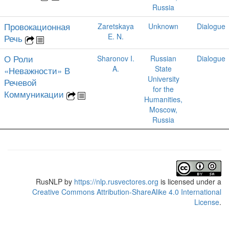
Russia
Провокационная
Zaretskaya
Unknown
Dialogue
E. N.
Речь
О Роли
Sharonov I.
Russian
Dialogue
A.
State
«Неважности» В
University
Речевой
for the
Коммуникации
Humanities,
Moscow,
Russia
RusNLP
by
https://nlp.rusvectores.org
is licensed under a
Creative Commons Attribution-ShareAlike 4.0 International
License
.