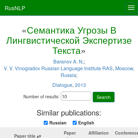
RusNLP
Tog
nav
«
Семантика Угрозы В
Лингвистической Экспертизе
Текста
»
Baranov A. N.
;
V. V. Vinogradov Russian Language Institute RAS, Moscow,
Russia
;
Dialogue
,
2013
Number of results:
Search
Similar publications:
Russian
English
Paper
Affiliation
Conferenc
Paper title