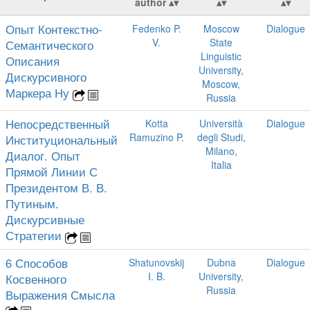
author
Опыт Контекстно-
Fedenko P.
Moscow
Dialogue
V.
State
Семантического
Linguistic
Описания
University,
Дискурсивного
Moscow,
Маркера Ну
Russia
Непосредственный
Kotta
Università
Dialogue
Ramuzino P.
degli Studi,
Институциональный
Milano,
Диалог. Опыт
Italia
Прямой Линии С
Президентом В. В.
Путиным.
Дискурсивные
Стратегии
6 Способов
Shatunovskij
Dubna
Dialogue
I. B.
University,
Косвенного
Russia
Выражения Смысла