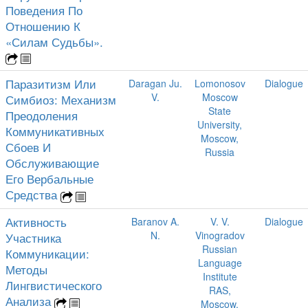
Поведения По
Отношению К
«Силам Судьбы».
Паразитизм Или
Daragan Ju.
Lomonosov
Dialogue
V.
Moscow
Симбиоз: Механизм
State
Преодоления
University,
Коммуникативных
Moscow,
Сбоев И
Russia
Обслуживающие
Его Вербальные
Средства
Активность
Baranov A.
V. V.
Dialogue
N.
Vinogradov
Участника
Russian
Коммуникации:
Language
Методы
Institute
Лингвистического
RAS,
Анализа
Moscow,