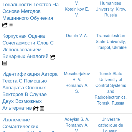
V.
Humanities
Тональности Текстов На
Kotelnikov E.
University, Kirov,
Основе Методов
V.
Russia
Машинного Обучения
Корпусная Оценка
Demin V. A.
Transdniestrian
State University,
Сочетаемости Слов С
Tiraspol, Ukraine
Использованием
Бинарных Аналогий
Идентификация Автора
Mescherjakov
Tomsk State
R. V.
University of
Текста С Помощью
Romanov A.
Control Systems
Аппарата Опорных
S.
and
Векторов В Случае
Radioelectronics,
Двух Возможных
Tomsk, Russia
Альтернатив
Извлечение
Adeykin S. A.
Université
Romanov A.
catholique de
Семантических
V.
Louvain,