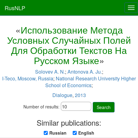
RusNLP
Tog
nav
«
Использование Метода
Условных Случайных Полей
Для Обработки Текстов На
Русском Языке
»
Solovev A. N.
;
Antonova A. Ju.
;
I-Teco, Moscow, Russia
;
National Research University Higher
School of Economics
;
Dialogue
,
2013
Number of results:
Search
Similar publications:
Russian
English