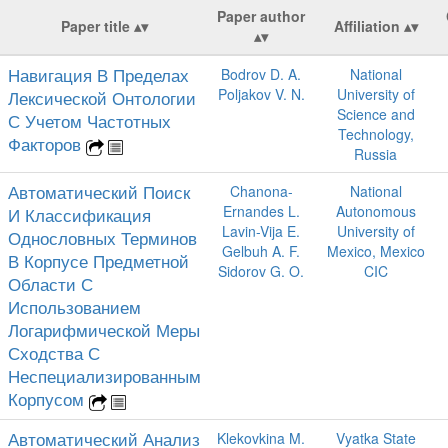
Paper author
Paper title
Affiliation
Навигация В Пределах
Bodrov D. A.
National
Poljakov V. N.
University of
Лексической Онтологии
Science and
С Учетом Частотных
Technology,
Факторов
Russia
Автоматический Поиск
Chanona-
National
Ernandes L.
Autonomous
И Классификация
Lavin-Vija E.
University of
Однословных Терминов
Gelbuh A. F.
Mexico, Mexico
В Корпусе Предметной
Sidorov G. O.
CIC
Области С
Использованием
Логарифмической Меры
Сходства С
Неспециализированным
Корпусом
Автоматический Анализ
Klekovkina M.
Vyatka State