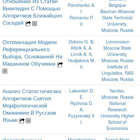
Отношений Из Статей
Panchenko A.
Belgique
Википедии С Помощью
I.
Bauman Moscow
Алгоритмов Ближайших
Romanov P.
State Technical
Соседей
V.
University,
Moscow, Russia
Оптимизация Модели
Dobrov G. B.
Lomonosov
Kibrik A. A.
Moscow State
Референциального
Linnik A. S.
University,
Выбора, Основанной На
Hudjakova M.
Moscow, Russia
Машинном Обучении
V.
Institute of
Linguistics, RAS
Moscow, Russia
Анализ Статистических
Lakomkin D.
Yandex,
E.
Moscow, Russia
Алгоритмов Снятия
Ryzhova D.
National
Морфологической
A.
Research
Омонимии В Русском
Puzyrevskij V.
University Higher
Языке
I.
School of
Economics
Идентификация
Mescherjakov
Tomsk State