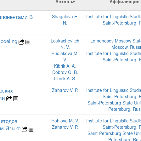
Автор
Аффилиация
мпонентами В
Shagalova E.
Institute for Linguistic Stud
N.
Saint-Petersburg, 
Modeling
Loukachevitch
Lomonosov Moscow State 
N. V.
Moscow, Russ
Hudjakova M.
Institute for Linguistic Stud
V.
Saint-Petersburg, 
Kibrik A. A.
Dobrov G. B.
Linnik A. S.
еских
Zaharov V. P.
Institute for Linguistic Stud
Saint-Petersburg, 
ии
Saint-Petersburg State Univ
Petersburg, Rus
етодов
Hohlova M. V.
Institute for Linguistic Stud
Zaharov V. P.
Saint-Petersburg, 
ом Языке
Saint-Petersburg State Univ
Petersburg, Rus