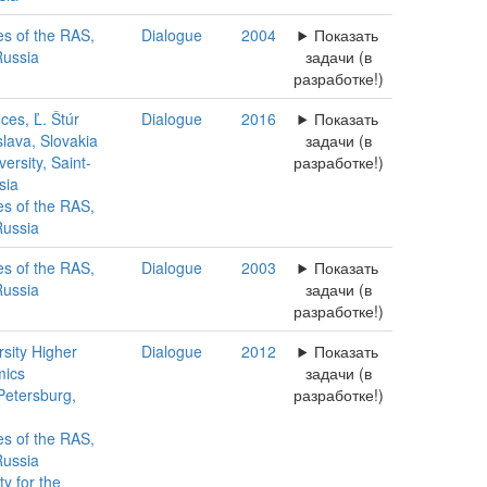
ies of the RAS,
Dialogue
2004
Показать
Russia
задачи (в
разработке!)
es, Ľ. Štúr
Dialogue
2016
Показать
islava, Slovakia
задачи (в
ersity, Saint-
разработке!)
sia
ies of the RAS,
Russia
ies of the RAS,
Dialogue
2003
Показать
Russia
задачи (в
разработке!)
sity Higher
Dialogue
2012
Показать
mics
задачи (в
-Petersburg,
разработке!)
ies of the RAS,
Russia
ty for the