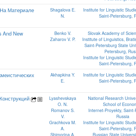
(На Материале
Shagalova E.
Institute for Linguistic Stud
N.
Saint-Petersburg, 
es And New
Benko V.
Slovak Academy of Scienc
Zaharov V. P.
Institute of Linguistics, Brat
Saint-Petersburg State Univ
Petersburg, Rus
Institute for Linguistic Stud
Saint-Petersburg, 
кмеистических
Akhapkina Y.
Institute for Linguistic Stud
E.
Saint-Petersburg, 
Конструкций
Lyashevskaya
National Research Univer
O. N.
School of Econo
Romanov S.
Internet-Proyekty, Saint
V.
Russia
Grachkova M.
Institute for Linguistic Stud
A.
Saint-Petersburg, 
Shimorina A.
Russian State Universi