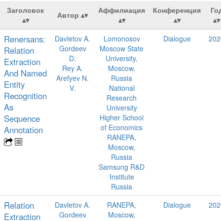
Заголовок
Аффилиация
Конференция
Го
Автор
Renersans:
Davletov A.
Lomonosov
Dialogue
202
Gordeev
Moscow State
Relation
D.
University,
Extraction
Rey A.
Moscow,
And Named
Arefyev N.
Russia
Entity
V.
National
Recognition
Research
As
University
Sequence
Higher School
of Economics
Annotation
RANEPA,
Moscow,
Russia
Samsung R&D
Institute
Russia
Relation
Davletov A.
RANEPA,
Dialogue
202
Gordeev
Moscow,
Extraction