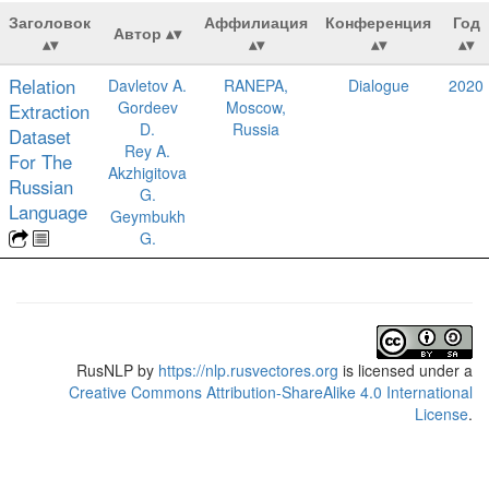
Заголовок
Аффилиация
Конференция
Год
Автор
Relation
Davletov A.
RANEPA,
Dialogue
2020
Gordeev
Moscow,
Extraction
D.
Russia
Dataset
Rey A.
For The
Akzhigitova
Russian
G.
Language
Geymbukh
G.
RusNLP
by
https://nlp.rusvectores.org
is licensed under a
Creative Commons Attribution-ShareAlike 4.0 International
License
.