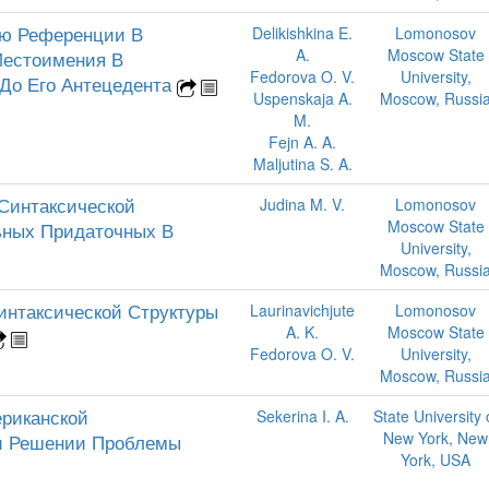
ию Референции В
Delikishkina E.
Lomonosov
A.
Moscow State
Местоимения В
Fedorova O. V.
University,
 До Его Антецедента
Uspenskaja A.
Moscow, Russi
M.
Fejn A. A.
Maljutina S. A.
Синтаксической
Judina M. V.
Lomonosov
Moscow State
ьных Придаточных В
University,
Moscow, Russi
интаксической Структуры
Laurinavichjute
Lomonosov
A. K.
Moscow State
Fedorova O. V.
University,
Moscow, Russi
риканской
Sekerina I. A.
State University 
New York, New
ри Решении Проблемы
York, USA