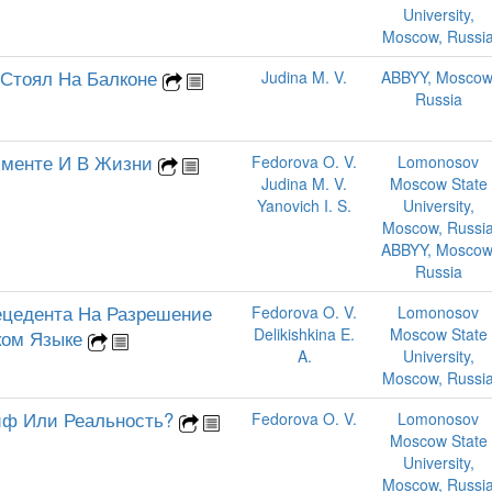
University,
Moscow, Russi
 Стоял На Балконе
Judina M. V.
ABBYY, Moscow
Russia
именте И В Жизни
Fedorova O. V.
Lomonosov
Judina M. V.
Moscow State
Yanovich I. S.
University,
Moscow, Russi
ABBYY, Moscow
Russia
ецедента На Разрешение
Fedorova O. V.
Lomonosov
Delikishkina E.
Moscow State
ком Языке
A.
University,
Moscow, Russi
Миф Или Реальность?
Fedorova O. V.
Lomonosov
Moscow State
University,
Moscow, Russi