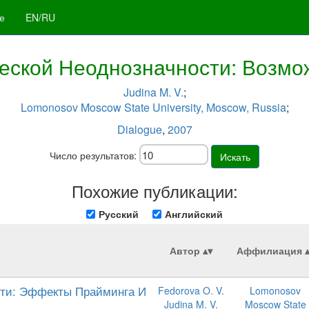
е
EN/RU
еской Неоднозначности: Возмо
Judina M. V.
;
Lomonosov Moscow State University, Moscow, Russia
;
Dialogue
,
2007
Число результатов:
Искать
Похожие публикации:
Русский
Английский
Автор
Аффилиация
сти: Эффекты Прайминга И
Fedorova O. V.
Lomonosov
Judina M. V.
Moscow State