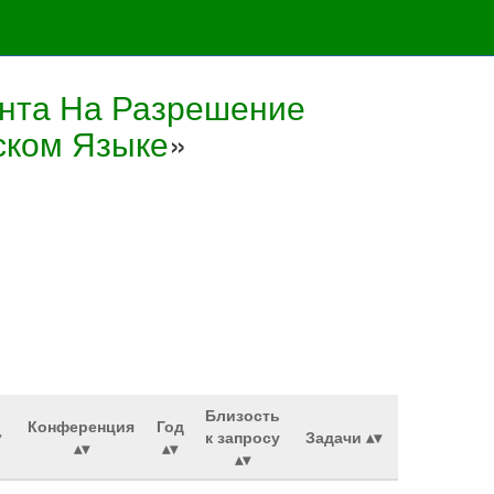
ента На Разрешение
ском Языке
»
Близость
Конференция
Год
к запросу
Задачи