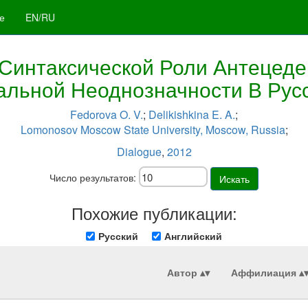
е
EN/RU
Синтаксической Роли Антецед
льной Неоднозначности В Рус
Fedorova O. V.
;
Delikishkina E. A.
;
Lomonosov Moscow State University, Moscow, Russia
;
Dialogue
,
2012
Число результатов:
Искать
Похожие публикации:
Русский
Английский
Автор
Аффилиация