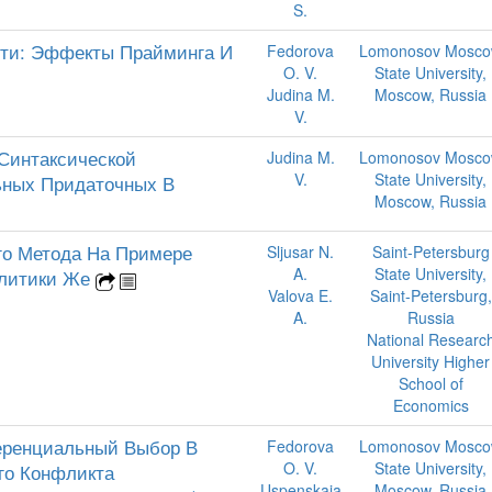
S.
сти: Эффекты Прайминга И
Fedorova
Lomonosov Mosc
O. V.
State University,
Judina M.
Moscow, Russia
V.
Синтаксической
Judina M.
Lomonosov Mosc
V.
State University,
ьных Придаточных В
Moscow, Russia
го Метода На Примере
Sljusar N.
Saint-Petersburg
A.
State University,
клитики Же
Valova E.
Saint-Petersburg,
A.
Russia
National Researc
University Higher
School of
Economics
еренциальный Выбор В
Fedorova
Lomonosov Mosc
O. V.
State University,
го Конфликта
Uspenskaja
Moscow, Russia