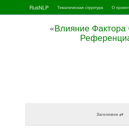
RusNLP
Тематическая структура
О проект
«
Влияние Фактора 
Референциа
Заголовок