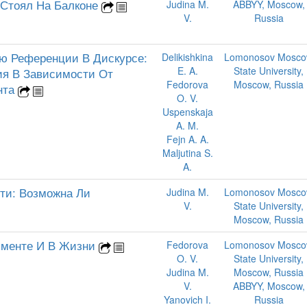
 Стоял На Балконе
Judina M.
ABBYY, Moscow,
V.
Russia
ю Референции В Дискурсе:
Delikishkina
Lomonosov Mosc
E. A.
State University,
ия В Зависимости От
Fedorova
Moscow, Russia
нта
O. V.
Uspenskaja
A. M.
Fejn A. A.
Maljutina S.
A.
ти: Возможна Ли
Judina M.
Lomonosov Mosc
V.
State University,
Moscow, Russia
именте И В Жизни
Fedorova
Lomonosov Mosc
O. V.
State University,
Judina M.
Moscow, Russia
V.
ABBYY, Moscow,
Yanovich I.
Russia