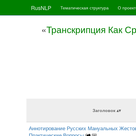
RusNLP
Тематическая структура
О проект
«
Транскрипция Как С
Заголовок
Аннотирование Русских Мануальных Жестов
Практические Вопросы