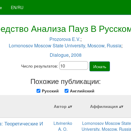
е
EN/RU
редство Анализа Пауз В Русско
Prozorova E.V.
;
Lomonosov Moscow State University, Moscow, Russia
;
Dialogue
,
2008
Число результатов:
Искать
Похожие публикации:
Русский
Английский
Автор
Аффилиация
: Теоретические И
Litvinenko
Lomonosov Moscow State
A. O.
University, Moscow, Russi