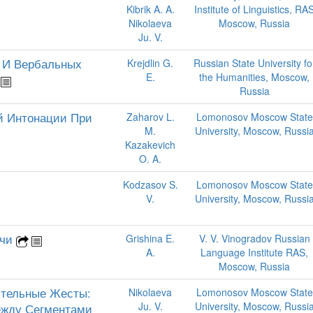
Kibrik A. A.
Institute of Linguistics, RA
Nikolaeva
Moscow, Russia
Ju. V.
 И Вербальных
Krejdlin G.
Russian State University fo
E.
the Humanities, Moscow,
Russia
й Интонации При
Zaharov L.
Lomonosov Moscow State
M.
University, Moscow, Russi
Kazakevich
O. A.
Kodzasov S.
Lomonosov Moscow State
V.
University, Moscow, Russi
ечи
Grishina E.
V. V. Vinogradov Russian
A.
Language Institute RAS,
Moscow, Russia
ительные Жесты:
Nikolaeva
Lomonosov Moscow State
Ju. V.
University, Moscow, Russi
ежду Сегментами