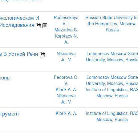
онологическом И
Podlesskaya
Russian State University fo
V. I.
the Humanities, Moscow,
 Исследования
Mazurina S.
Russia
Korotaev N.
A.
в В Устной Речи
Nikolaeva
Lomonosov Moscow State
Ju. V.
University, Moscow, Russi
роны
Fedorova O.
Lomonosov Moscow State
V.
University, Moscow, Russi
Kibrik A. A.
Institute of Linguistics, RA
Nikolaeva
Moscow, Russia
Ju. V.
струмент
Kibrik A. A.
Institute of Linguistics, RA
Moscow, Russia