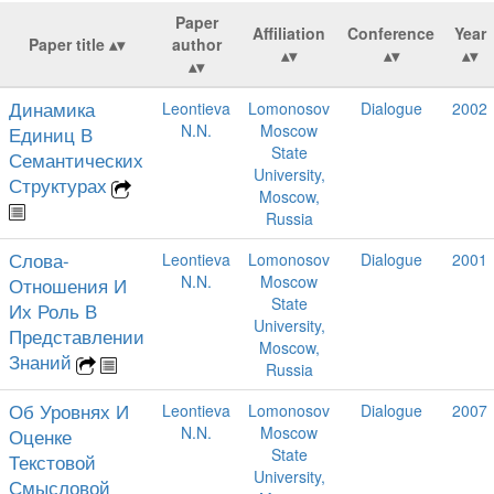
Paper
Affiliation
Conference
Year
Paper title
author
Динамика
Leontieva
Lomonosov
Dialogue
2002
N.N.
Moscow
Единиц В
State
Семантических
University,
Структурах
Moscow,
Russia
Слова-
Leontieva
Lomonosov
Dialogue
2001
N.N.
Moscow
Отношения И
State
Их Роль В
University,
Представлении
Moscow,
Знаний
Russia
Об Уровнях И
Leontieva
Lomonosov
Dialogue
2007
N.N.
Moscow
Оценке
State
Текстовой
University,
Смысловой