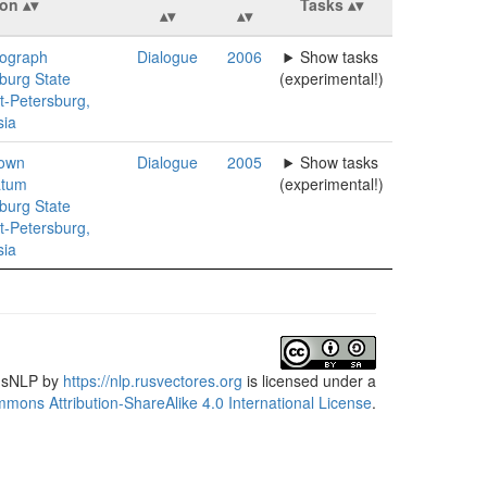
ion
Tasks
ograph
Dialogue
2006
Show tasks
burg State
(experimental!)
nt-Petersburg,
sia
own
Dialogue
2005
Show tasks
atum
(experimental!)
burg State
nt-Petersburg,
sia
usNLP
by
https://nlp.rusvectores.org
is licensed under a
mons Attribution-ShareAlike 4.0 International License
.