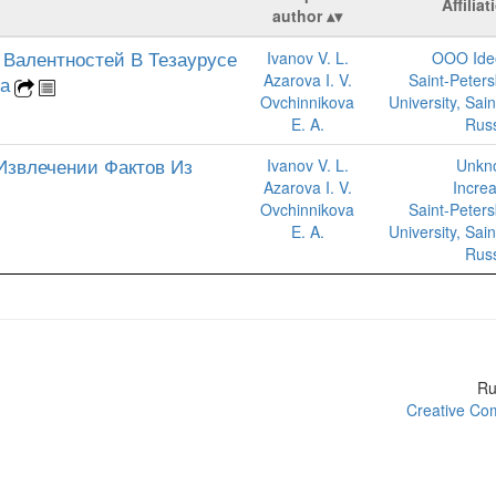
Affiliat
author
Валентностей В Тезаурусе
Ivanov V. L.
OOO Ide
Azarova I. V.
Saint-Peters
та
Ovchinnikova
University, Sai
E. A.
Rus
Извлечении Фактов Из
Ivanov V. L.
Unkn
Azarova I. V.
Incre
Ovchinnikova
Saint-Peters
E. A.
University, Sai
Rus
R
Creative Com