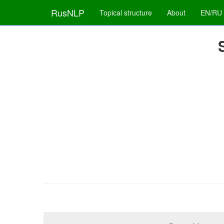
RusNLP
Topical structure
About
EN/RU