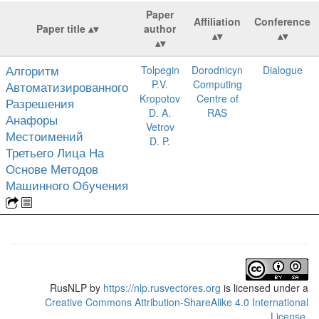
Paper
Affiliation
Conference
Paper title
author
Алгоритм
Tolpegin
Dorodnicyn
Dialogue
P.V.
Computing
Автоматизированного
Kropotov
Centre of
Разрешения
D. A.
RAS
Анафоры
Vetrov
Местоимений
D. P.
Третьего Лица На
Основе Методов
Машинного Обучения
RusNLP
by
https://nlp.rusvectores.org
is licensed under a
Creative Commons Attribution-ShareAlike 4.0 International
License
.