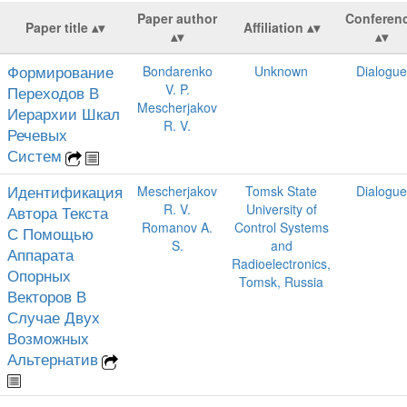
Paper author
Conferen
Paper title
Affiliation
Формирование
Bondarenko
Unknown
Dialogue
V. P.
Переходов В
Mescherjakov
Иерархии Шкал
R. V.
Речевых
Систем
Идентификация
Mescherjakov
Tomsk State
Dialogue
R. V.
University of
Автора Текста
Romanov A.
Control Systems
С Помощью
S.
and
Аппарата
Radioelectronics,
Опорных
Tomsk, Russia
Векторов В
Случае Двух
Возможных
Альтернатив