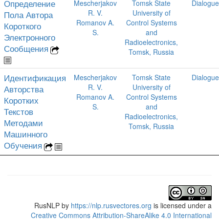
Определение
Mescherjakov
Tomsk State
Dialogue
R. V.
University of
Пола Автора
Romanov A.
Control Systems
Короткого
S.
and
Электронного
Radioelectronics,
Сообщения
Tomsk, Russia
Идентификация
Mescherjakov
Tomsk State
Dialogue
R. V.
University of
Авторства
Romanov A.
Control Systems
Коротких
S.
and
Текстов
Radioelectronics,
Методами
Tomsk, Russia
Машинного
Обучения
RusNLP
by
https://nlp.rusvectores.org
is licensed under a
Creative Commons Attribution-ShareAlike 4.0 International