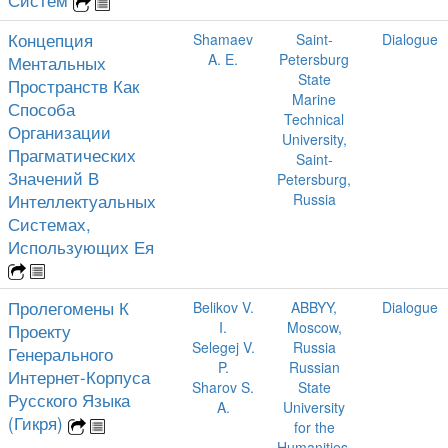
Концепция
Shamaev
Saint-
Dialogue
A. E.
Petersburg
Ментальных
State
Пространств Как
Marine
Способа
Technical
Организации
University,
Прагматических
Saint-
Значений В
Petersburg,
Интеллектуальных
Russia
Системах,
Использующих Ея
Пролегомены К
Belikov V.
ABBYY,
Dialogue
I.
Moscow,
Проекту
Selegej V.
Russia
Генерального
P.
Russian
Интернет-Корпуса
Sharov S.
State
Русского Языка
A.
University
(Гикря)
for the
Humanities,