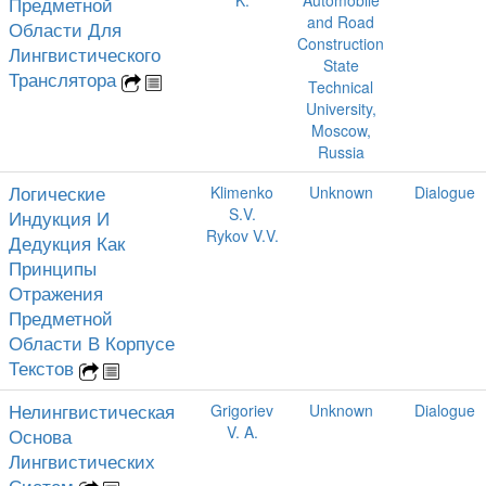
Предметной
and Road
Области Для
Construction
Лингвистического
State
Транслятора
Technical
University,
Moscow,
Russia
Логические
Klimenko
Unknown
Dialogue
S.V.
Индукция И
Rykov V.V.
Дедукция Как
Принципы
Отражения
Предметной
Области В Корпусе
Текстов
Нелингвистическая
Grigoriev
Unknown
Dialogue
V. A.
Основа
Лингвистических
Систем