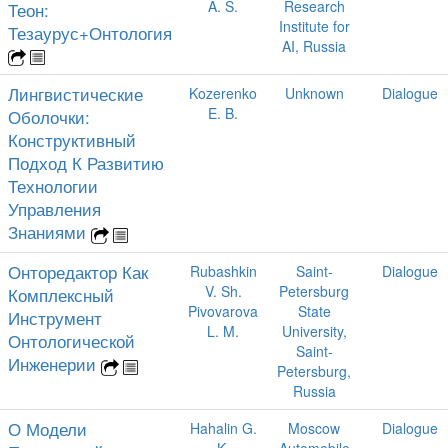
A. S.
Research
Теон:
Institute for
Тезаурус+Онтология
AI, Russia
Лингвистические
Kozerenko
Unknown
Dialogue
E. B.
Оболочки:
Конструктивный
Подход К Развитию
Технологии
Управления
Знаниями
Онторедактор Как
Rubashkin
Saint-
Dialogue
V. Sh.
Petersburg
Комплексный
Pivovarova
State
Инструмент
L. M.
University,
Онтологической
Saint-
Инженерии
Petersburg,
Russia
О Модели
Hahalin G.
Moscow
Dialogue
K.
Automobile