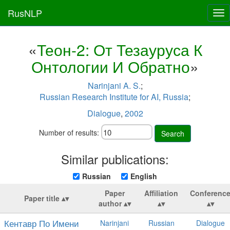
RusNLP
Tog
nav
«
Теон-2: От Тезауруса К
Онтологии И Обратно
»
Narinjani A. S.
;
Russian Research Institute for AI, Russia
;
Dialogue
,
2002
Number of results:
Search
Similar publications:
Russian
English
Paper
Affiliation
Conferenc
Paper title
author
Кентавр По Имени
Narinjani
Russian
Dialogue