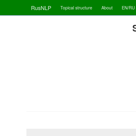
RusNLP
Topical structure
About
EN/RU