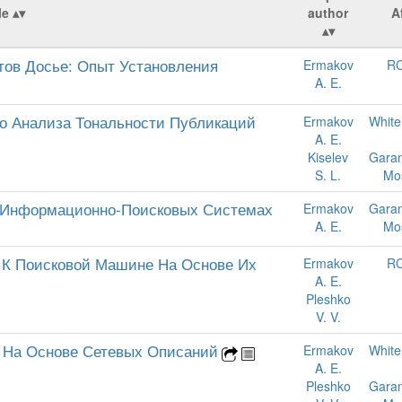
le
author
Af
тов Досье: Опыт Установления
Ermakov
RC
A. E.
о Анализа Тональности Публикаций
Ermakov
White
A. E.
Kiselev
Garan
S. L.
Mo
В Информационно-Поисковых Системах
Ermakov
Garan
A. E.
Mo
 К Поисковой Машине На Основе Их
Ermakov
RC
A. E.
Pleshko
V. V.
а На Основе Сетевых Описаний
Ermakov
White
A. E.
Pleshko
Garan