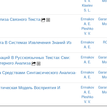
V. V.
Mo
Kiselev
S. L.
лиза Связного Текста
Ermakov
Garan
A. E.
Mo
Pleshko
V. V.
га В Системах Извлечения Знаний Из
Ermakov
RC
A. E.
аций В Русскоязычных Текстах Сми:
Ermakov
Garan
A. E.
Mo
терного Анализа
 Средствами Синтаксического Анализа-
Ermakov
Garan
A. E.
Mo
стическая Модель Восприятия И
Ermakov
Garan
A. E.
Mo
Pleshko
V. V.