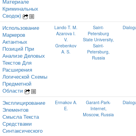
Материале
Криминальных
Сводок)
Использование
Lando T. M.
Saint-
Dialog
Azarova I.
Petersburg
Маркеров
V.
State University,
Актантных
Grebenkov
Saint-
Позиций При
A. S.
Petersburg,
Анализе Деловых
Russia
Текстов Для
Расширения
Логической Схемы
Предметной
Области
Эксплицирование
Ermakov A.
Garant-Park-
Dialog
E.
Internet,
Элементов
Moscow, Russia
Смысла Текста
Средствами
Синтаксического