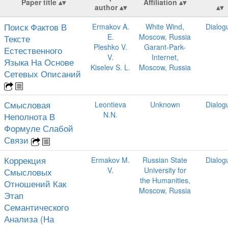
Paper title
Affiliation
author
Поиск Фактов В
Ermakov A.
White Wind,
Dialog
E.
Moscow, Russia
Тексте
Pleshko V.
Garant-Park-
Естественного
V.
Internet,
Языка На Основе
Kiselev S. L.
Moscow, Russia
Сетевых Описаний
Смысловая
Leontieva
Unknown
Dialog
N.N.
Неполнота В
Формуле Слабой
Связи
Коррекция
Ermakov M.
Russian State
Dialog
V.
University for
Смысловых
the Humanities,
Отношений Как
Moscow, Russia
Этап
Семантического
Анализа (На