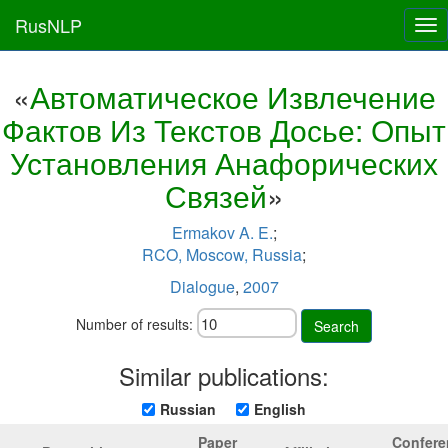
RusNLP
Tog
nav
«
Автоматическое Извлечение
Фактов Из Текстов Досье: Опыт
Установления Анафорических
Связей
»
Ermakov A. E.
;
RCO, Moscow, Russia
;
Dialogue
,
2007
Number of results:
Search
Similar publications:
Russian
English
Paper
Confere