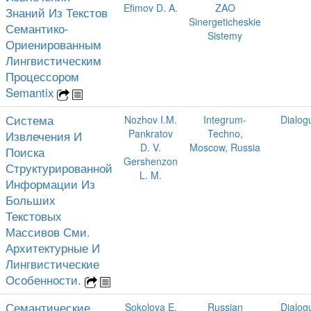
Efimov D. A.
ZAO
Знаний Из Текстов
Sinergeticheskie
Семантико-
Sistemy
Ориенированным
Лингвистическим
Процессором
Semantix
Система
Nozhov I.M.
Integrum-
Dialog
Pankratov
Techno,
Извлечения И
D. V.
Moscow, Russia
Поиска
Gershenzon
Структурированной
L. M.
Информации Из
Больших
Текстовых
Массивов Сми.
Архитектурные И
Лингвистические
Особенности.
Семантические
Sokolova E.
Russian
Dialog