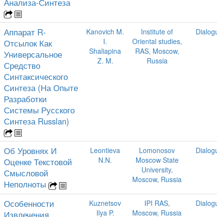
Анализа-Синтеза
Аппарат R-
Kanovich M.
Institute of
Dialog
I.
Oriental studies,
Отсылок Как
Shaliapina
RAS, Moscow,
Универсальное
Z. M.
Russia
Средство
Синтаксического
Синтеза (На Опыте
Разработки
Системы Русского
Синтеза Russlan)
Об Уровнях И
Leontieva
Lomonosov
Dialog
N.N.
Moscow State
Оценке Текстовой
University,
Смысловой
Moscow, Russia
Неполноты
Особенности
Kuznetsov
IPI RAS,
Dialog
Ilya P.
Moscow, Russia
Извлечения