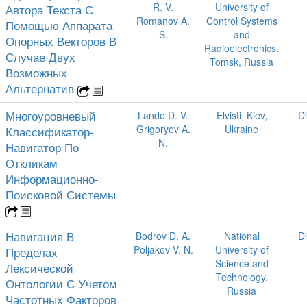
R. V.
University of
Автора Текста С
Romanov A.
Control Systems
Помощью Аппарата
S.
and
Опорных Векторов В
Radioelectronics,
Случае Двух
Tomsk, Russia
Возможных
Альтернатив
Многоуровневый
Lande D. V.
Elvisti, Kiev,
D
Grigoryev A.
Ukraine
Классификатор-
N.
Навигатор По
Откликам
Информационно-
Поисковой Системы
Навигация В
Bodrov D. A.
National
D
Poljakov V. N.
University of
Пределах
Science and
Лексической
Technology,
Онтологии С Учетом
Russia
Частотных Факторов