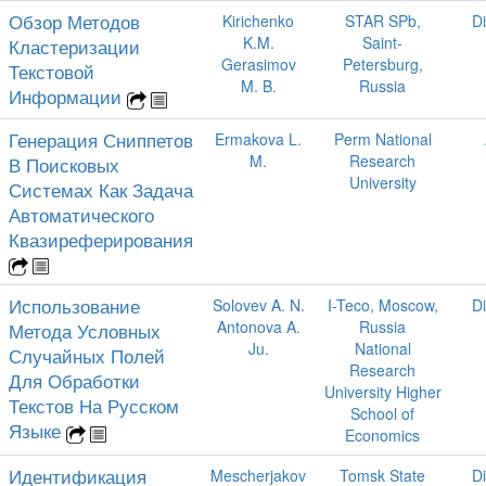
Обзор Методов
Kirichenko
STAR SPb,
D
K.M.
Saint-
Кластеризации
Gerasimov
Petersburg,
Текстовой
M. B.
Russia
Информации
Генерация Сниппетов
Ermakova L.
Perm National
M.
Research
В Поисковых
University
Системах Как Задача
Автоматического
Квазиреферирования
Использование
Solovev A. N.
I-Teco, Moscow,
D
Antonova A.
Russia
Метода Условных
Ju.
National
Случайных Полей
Research
Для Обработки
University Higher
Текстов На Русском
School of
Языке
Economics
Идентификация
Mescherjakov
Tomsk State
D