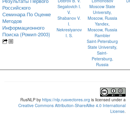
Результаты Первого
Dobrov B. V.
Lomonosov
D
Segalovich I.
Moscow State
Российского
V.
University,
Семинара По Оценке
Shabanov V.
Moscow, Russia
Методов
I.
Yandex,
Информационного
Nekrestyanov
Moscow, Russia
Поиска (Ромип-2003)
I. S.
Rambler
Saint-Petersburg
State University,
Saint-
Petersburg,
Russia
RusNLP
by
https://nlp.rusvectores.org
is licensed under a
Creative Commons Attribution-ShareAlike 4.0 International
License
.