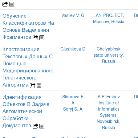
Обучение
Vasilev V. G.
LAN-PROJECT,
D
Moscow, Russia
Классификаторов На
Основе Выделения
Фрагментов
Кластеризация
Glushkova D.
Chelyabinsk
state university,
Текстовых Данных С
Russia
Помощью
Модифицированного
Генетического
Алгоритма
Идентификация
Sidorova E.
A.P. Ershov
D
A.
Institute of
Объектов В Задаче
Seryj S. A.
Informatics
Автоматической
Systems,
Обработки
Novosibirsk,
Документов
Russia