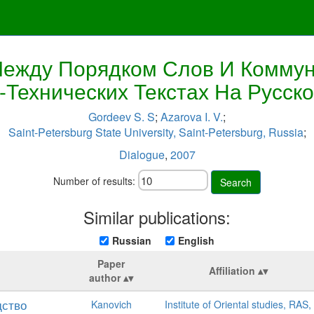
Между Порядком Слов И Коммун
-Технических Текстах На Русск
Gordeev S. S
;
Azarova I. V.
;
Saint-Petersburg State University, Saint-Petersburg, Russia
;
Dialogue
,
2007
Number of results:
Search
Similar publications:
Russian
English
Paper
Affiliation
author
дство
Kanovich
Institute of Oriental studies, RAS,