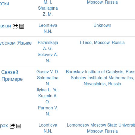
M. I.
Moscow, Russia
отки
Shaliapina
Z. M.
Связи
Leontieva
Unknown
N.N.
усском Языке
Pazelskaja
I-Teco, Moscow, Russia
A. G.
Solovev A.
N.
 Связей
Gusev V. D.
Boreskov Institute of Catalysis, Russ
Salomatina
Sobolev Institute of Mathematics,
а Примере
N.
Novosibirsk, Russia
Ilyina L. Yu.
Kuzmin A.
O.
Parmon V.
N.
урах
Leontieva
Lomonosov Moscow State Universit
N.N.
Moscow, Russia