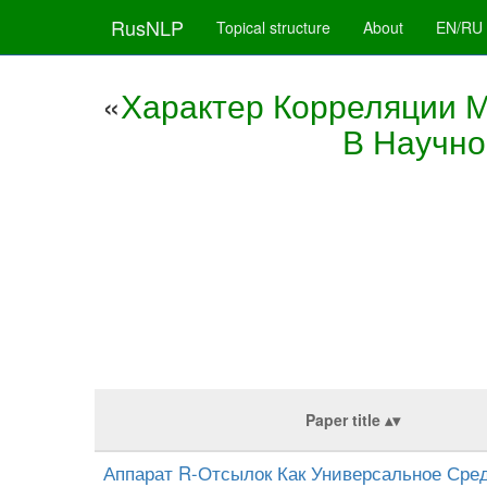
RusNLP
Topical structure
About
EN/RU
«
Характер Корреляции 
В Научно
Paper title
Аппарат R-Отсылок Как Универсальное Сре