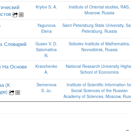
тический
Krylov S. A.
Institute of Oriental studies, RAS,
Moscow, Russia
кстов
ю
Yagunova
Saint-Petersburg State University, Sai
Elena
Petersburg, Russia
х Словарей
Gusev V. D.
Sobolev Institute of Mathematics,
Salomatina
Novosibirsk, Russia
N.
 На Основе
Kravchenko
National Research University Highe
A.
School of Economics
а (К
Semenova
Institute of Scientific Information fo
S. Ju.
Social Sciences of the Russian
аре)
Academy of Sciences, Moscow, Rus