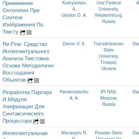
Применение
Kudryavtsev
Ural Federal
A
A.
University,
Онтологии При
Ustalov D. A.
Yekaterinburg,
Синтезе
Russia
Изображения По
Тексту
Re-Fine: Средство
Demin V. A.
Transdniestrian
Dia
State
Интеллектуального
University,
Анализа Текстовна
Tiraspol,
Основе Методологии
Ukraine
Воссоздания
Объектов
Разработка Парсера
Perekrestenko
IPI RAS,
Dia
A. A.
Moscow,
И Модуля
Russia
Унификации Для
Синтаксического
Процессора
Интеллектуальная
Afanasyev R.
Russian State
Dia
N.
University for