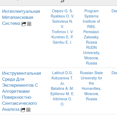
Интеллектуальная
Osipov G. S.
Program
Dia
Ryabkov O. V.
Systems
Метапоисковая
Solovieva N.
Institute of
Система
V.
RAS,
Trofimov I. V.
Pereslavl-
Kurshev E. P.
Zalessky,
Sambu E. I.
Russia
RUDN
University,
Moscow,
Russia
Инструментальная
Lakhuti D.G.
Russian State
Dia
Kobzareva T.
University for
Среда Для
Ju.
the
Экспериментов С
Batalina A. M.
Humanities,
Алгоритмами
Epifanov M. E.
Moscow,
Поверхностно-
Ivlicheva O.
Russia
Синтаксического
O.
Анализа