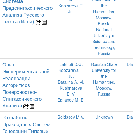
Система
Kobzareva T.
the
Предсинтаксического
Ju.
Humanities,
Анализа Русского
Moscow,
Текста (Испа)
Russia
National
University of
Science and
Technology,
Russia
Опыт
Lakhuti D.G.
Russian State
Dia
Kobzareva T.
University for
Экспериментальной
Ju.
the
Реализации
Batalina A. M.
Humanities,
Алгоритмов
Kushnareva
Moscow,
Поверхностно-
E. V.
Russia
Синтаксического
Epifanov M. E.
Анализа
Разработка
Boldasov M.V.
Unknown
Dia
Прикладных Систем
Генерации Типовых