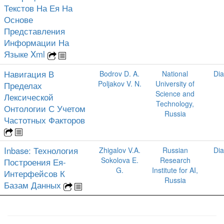
Текстов На Ея На
Основе
Представления
Информации На
Языке Xml
Навигация В
Bodrov D. A.
National
Dia
Poljakov V. N.
University of
Пределах
Science and
Лексической
Technology,
Онтологии С Учетом
Russia
Частотных Факторов
Inbase: Технология
Zhigalov V.A.
Russian
Dia
Sokolova E.
Research
Построения Ея-
G.
Institute for AI,
Интерфейсов К
Russia
Базам Данных