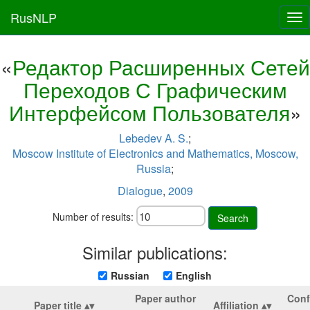
RusNLP
Tog
nav
«
Редактор Расширенных Сетей
Переходов С Графическим
Интерфейсом Пользователя
»
Lebedev A. S.
;
Moscow Institute of Electronics and Mathematics, Moscow,
Russia
;
Dialogue
,
2009
Number of results:
Search
Similar publications:
Russian
English
Paper author
Conf
Paper title
Affiliation