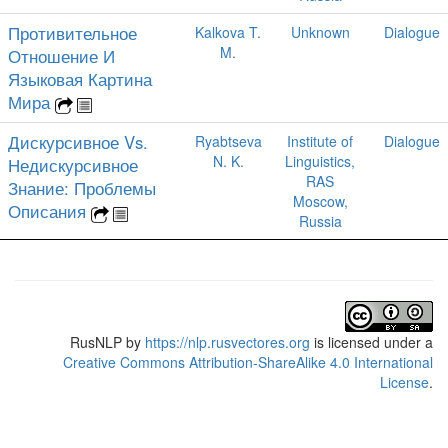
Противительное
Kalkova T.
Unknown
Dialogue
M.
Отношение И
Языковая Картина
Мира
Дискурсивное Vs.
Ryabtseva
Institute of
Dialogue
N. K.
Linguistics,
Недискурсивное
RAS
Знание: Проблемы
Moscow,
Описания
Russia
RusNLP
by
https://nlp.rusvectores.org
is licensed under a
Creative Commons Attribution-ShareAlike 4.0 International
License
.