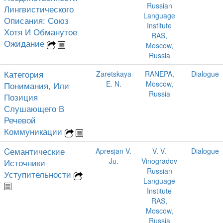
Russian
Лингвистического
Language
Описания: Союз
Institute
Хотя И Обманутое
RAS,
Ожидание
Moscow,
Russia
Категория
Zaretskaya
RANEPA,
Dialogue
E. N.
Moscow,
Понимания, Или
Russia
Позиция
Слушающего В
Речевой
Коммуникации
Cемантические
Apresjan V.
V. V.
Dialogue
Ju.
Vinogradov
Источники
Russian
Уступительности
Language
Institute
RAS,
Moscow,
Russia