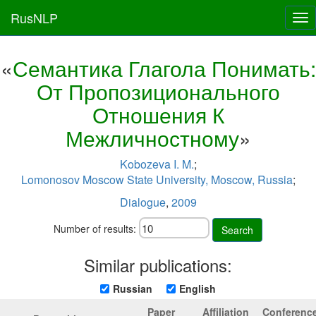
RusNLP
Tog
nav
«
Семантика Глагола Понимать:
От Пропозиционального
Отношения К
Межличностному
»
Kobozeva I. M.
;
Lomonosov Moscow State University, Moscow, Russia
;
Dialogue
,
2009
Number of results:
Search
Similar publications:
Russian
English
Paper
Affiliation
Conferenc