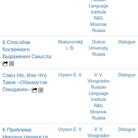
Language
Institute
RAS,
Moscow,
Russia
6 Способов
Shatunovskij
Dubna
Dialogue
I. B.
University,
Косвенного
Russia
Выражения Смысла
Союз Но, Или Что
Uryson E. V.
V. V.
Dialogue
Vinogradov
Такое «Обманутое
Russian
Ожидание»
Language
Institute
RAS,
Moscow,
Russia
К Проблеме
Uryson E. V.
V. V.
Dialogue
Vinogradov
Неединственности