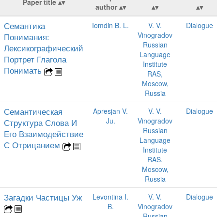
Paper title
author
Семантика
Iomdin B. L.
V. V.
Dialogue
Vinogradov
Понимания:
Russian
Лексикографический
Language
Портрет Глагола
Institute
Понимать
RAS,
Moscow,
Russia
Семантическая
Apresjan V.
V. V.
Dialogue
Ju.
Vinogradov
Структура Слова И
Russian
Его Взаимодействие
Language
С Отрицанием
Institute
RAS,
Moscow,
Russia
Загадки Частицы Уж
Levontina I.
V. V.
Dialogue
B.
Vinogradov
Russian